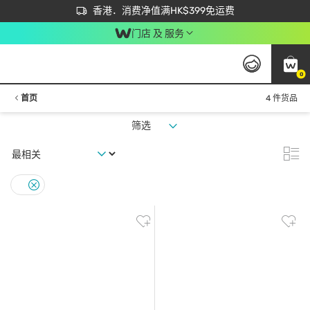
首次APP下单买满$450 输入 NEWAPP 即减$50
立即成为易赏钱会员尽享独家优惠
香港．消费净值满HK$399免运费
门店 及 服务
0
首页
4 件货品
筛选