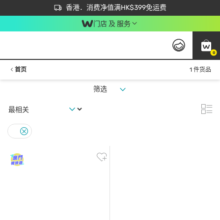
首次APP下单买满$450 输入 NEWAPP 即减$50
立即成为易赏钱会员尽享独家优惠
香港．消费净值满HK$399免运费
门店 及 服务
0
首页
1 件货品
筛选