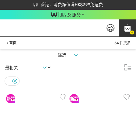
首次APP下单买满$450 输入 NEWAPP 即减$50
立即成为易赏钱会员尽享独家优惠
香港．消费净值满HK$399免运费
门店 及 服务
0
首页
34 件货品
筛选