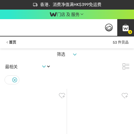
首次APP下单买满$450 输入 NEWAPP 即减$50
立即成为易赏钱会员尽享独家优惠
香港．消费净值满HK$399免运费
门店 及 服务
0
首页
53 件货品
筛选