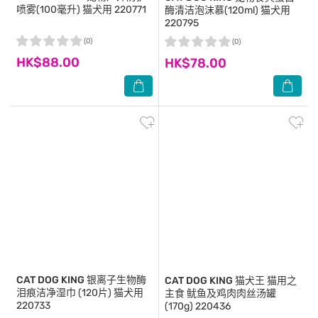
喷雾(100毫升) 猫犬用 220771
酶清洁泡沫慕(120ml) 猫犬用
220795
(0)
(0)
HK$88.00
HK$78.00
CAT DOG KING
银离子生物酶
CAT DOG KING
猫犬王 猫用之
泪痕洁净湿巾 (120片) 猫犬用
主食 鱿鱼及鸡肉肉丝汤罐
220733
(170g) 220436