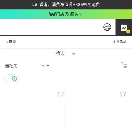
首次APP下单买满$450 输入 NEWAPP 即减$50
立即成为易赏钱会员尽享独家优惠
香港．消费净值满HK$399免运费
门店 及 服务
0
首页
4 件货品
筛选