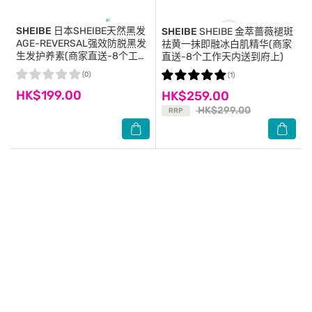
SHEIBE
日本SHEIBE天然黑发
SHEIBE
SHEIBE 金萃蔷薇褪斑
AGE-REVERSAL强效防脱黑发
祛黄一抹即融冰白肌精华(商家
生发护养素(商家直送-8个工作
直送-8个工作天内送到府上)
天内送到府上;满$599免运)
(0)
(1)
HK$199.00
HK$259.00
HK$299.00
RRP