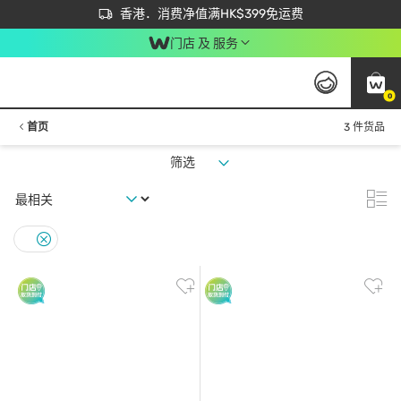
首次APP下单买满$450 输入 NEWAPP 即减$50
立即成为易赏钱会员尽享独家优惠
香港．消费净值满HK$399免运费
门店 及 服务
0
首页
3 件货品
筛选