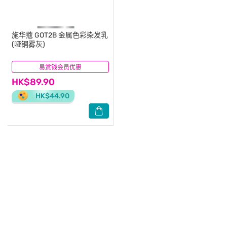
施华蔻
GOT2B 金属色彩染发乳
(哑铜雾灰)
易赏钱会员优惠
(2)
HK$89.90
HK$44.90