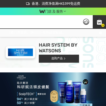
首次APP下单买满$450 输入 NEWAPP 即减$50
立即成为易赏钱会员尽享独家优惠
香港．消费净值满HK$399免运费
门店 及 服务
0
免运费门市取货，满$250 合作自取點自取免运费，净额消费满$399，免费送货上门！
HAIR SYSTEM BY
WATSONS
选购产品