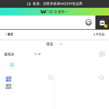
首次APP下单买满$450 输入 NEWAPP 即减$50
立即成为易赏钱会员尽享独家优惠
香港．消费净值满HK$399免运费
门店 及 服务
0
首页
2 件货品
筛选