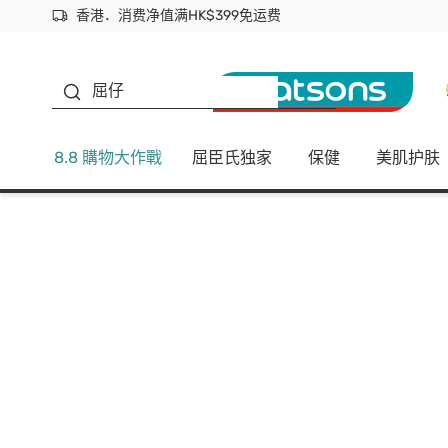
香港．消费净值满HK$399免运费
立即成为易赏钱会员尽享独家优惠
首次APP下单买满$450 输入 NEWAPP 即减$50
生蠔BB
屈仔
8.8 購物大作戰
屈臣氏独家
保健
美肌护肤