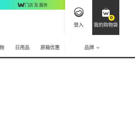
门店 及 服务
0
登入
我的购物袋
物
日用品
原箱优惠
品牌