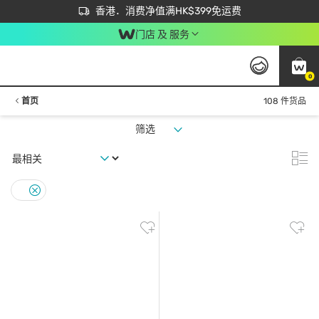
首次APP下单买满$450 输入 NEWAPP 即减$50
立即成为易赏钱会员尽享独家优惠
香港．消费净值满HK$399免运费
门店 及 服务
0
首页
108 件货品
筛选