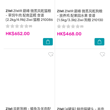
ZIWI
ZIWIR 巅峰 微蒸风乾猫粮
ZIWI
ZIWIR 巅峰 微蒸风乾狗粮
- 草饲牛肉 配南蓝鳕 食谱
- 放养鸡 配果园水果 食谱
(2.2kg/4.9lb) Ziwi 猫粮 210086
(1.5kg/3.3lb) Ziwi 狗粮 210130
(0)
(0)
HK$652.00
HK$468.00
ZIWI
风乾狗粮 - 鲭鱼及羊肉配
ZIWI
[4罐装] 鲜肉猫罐头 - 羊肉