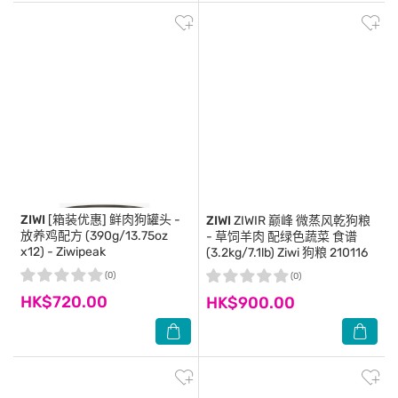
ZIWI
[箱装优惠] 鲜肉狗罐头 -
ZIWI
ZIWIR 巅峰 微蒸风乾狗粮
放养鸡配方 (390g/13.75oz
- 草饲羊肉 配绿色蔬菜 食谱
x12) - Ziwipeak
(3.2kg/7.1lb) Ziwi 狗粮 210116
(0)
(0)
HK$720.00
HK$900.00