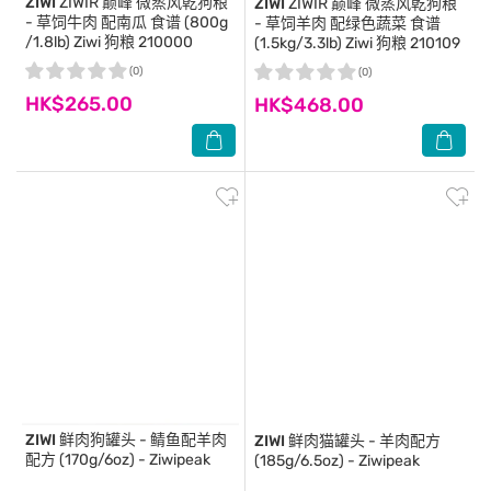
ZIWI
ZIWIR 巅峰 微蒸风乾狗粮
ZIWI
ZIWIR 巅峰 微蒸风乾狗粮
- 草饲牛肉 配南瓜 食谱 (800g
- 草饲羊肉 配绿色蔬菜 食谱
/1.8lb) Ziwi 狗粮 210000
(1.5kg/3.3lb) Ziwi 狗粮 210109
(0)
(0)
HK$265.00
HK$468.00
ZIWI
鲜肉狗罐头 - 鲭鱼配羊肉
ZIWI
鲜肉猫罐头 - 羊肉配方
配方 (170g/6oz) - Ziwipeak
(185g/6.5oz) - Ziwipeak