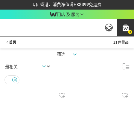
首次APP下单买满$450 输入 NEWAPP 即减$50
立即成为易赏钱会员尽享独家优惠
香港．消费净值满HK$399免运费
门店 及 服务
0
首页
21 件货品
筛选