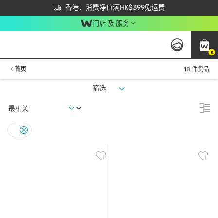
首次APP下单买满$450 输入 NEWAPP 即减$50
立即成为易赏钱会员尽享独家优惠
香港．消费净值满HK$399免运费
门店 及 服务
0
首页
18 件货品
筛选