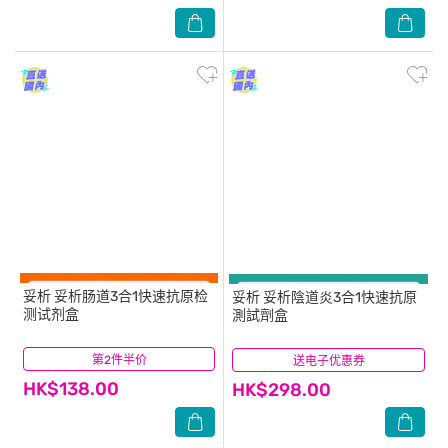
妥析
妥析肠道3合1快速抗原检
妥析
妥析陰道炎3合1快速抗原
测试剂盒
測試劑盒
第2件半价
(1)
送电子优惠券
(0)
HK$138.00
HK$298.00