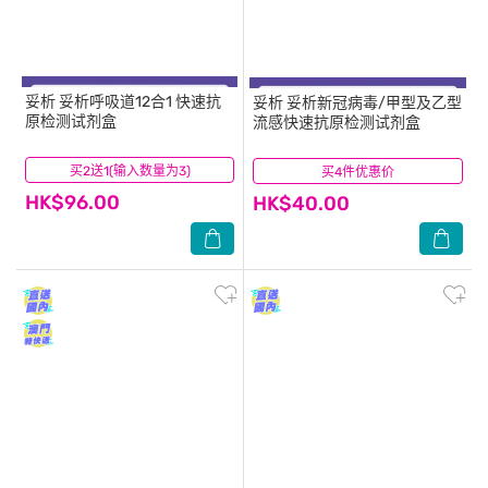
妥析
妥析呼吸道12合1 快速抗
妥析
妥析新冠病毒/甲型及乙型
原检测试剂盒
流感快速抗原检测试剂盒
买2送1(输入数量为3)
(14)
买4件优惠价
(132)
HK$96.00
HK$40.00