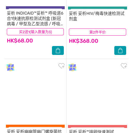
妥析
INDICAID™妥析™ 呼吸道6
妥析
妥析HIV/ 梅毒快速检测试
合1快速抗原检测试剂盒 (新冠
剂盒
病毒 / 甲型及⼄型流感 / 呼吸
道合胞病毒 / 呼吸道腺病毒 /
买2送1(输入数量为3)
(55)
第2件半价
(10)
肺炎支原体)
HK$68.00
HK$368.00
妥析
妥析幽幽管幽门螺旋菌抗
妥析
妥析™排卵快速測試