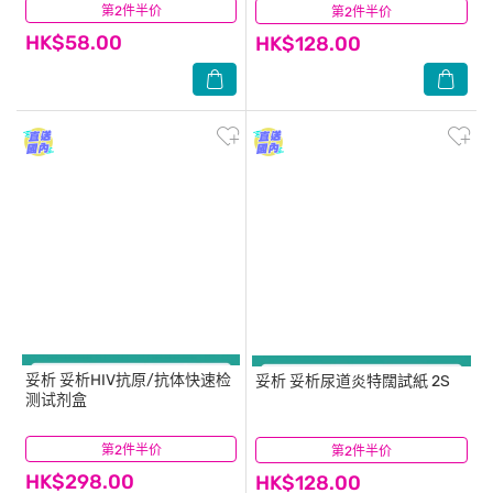
第2件半价
(1)
第2件半价
(0)
HK$58.00
HK$128.00
妥析
妥析HIV抗原/抗体快速检
妥析
妥析尿道炎特闊試紙 2S
测试剂盒
第2件半价
(10)
第2件半价
(1)
HK$298.00
HK$128.00