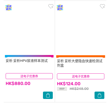
妥析
妥析HPV尿液样本测试
妥析
妥析大便隐血快速检测试
剂盒
送电子优惠券
(5)
送电子优惠券
(1)
HK$880.00
HK$124.00
HK$248.00
RRP