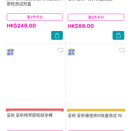
原检测试剂盒
第2件半价
(25)
第2件半价
(1)
HK$248.00
HK$88.00
妥析
妥析特早即知验孕棒
妥析
妥析维他命D快速测试 1S