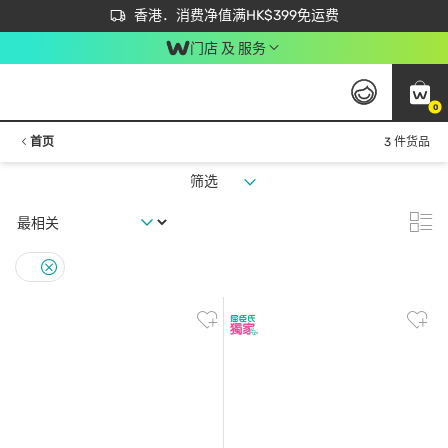
首次APP下单买满$450 输入 NEWAPP 即减$50
立即成为易赏钱会员尽享独家优惠
香港．消费净值满HK$399免运费
门店 及 服务
0
首页
3 件货品
筛选