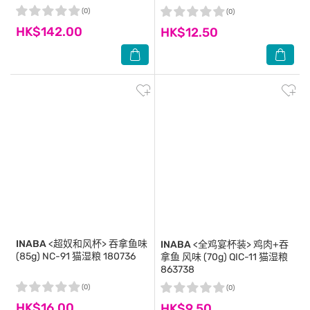
(0)
(0)
HK$142.00
HK$12.50
INABA
<超奴和风杯> 吞拿鱼味
INABA
<全鸡宴杯装> 鸡肉+吞
(85g) NC-91 猫湿粮 180736
拿鱼 风味 (70g) QIC-11 猫湿粮
863738
(0)
(0)
HK$16.00
HK$9.50