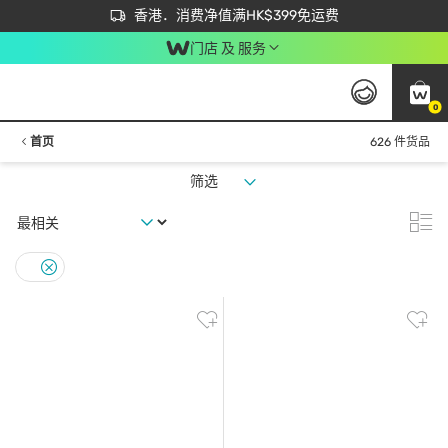
首次APP下单买满$450 输入 NEWAPP 即减$50
立即成为易赏钱会员尽享独家优惠
香港．消费净值满HK$399免运费
门店 及 服务
0
首页
626 件货品
筛选