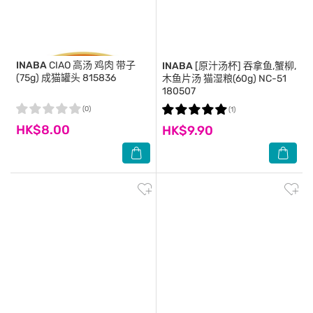
INABA
CIAO 高汤 鸡肉 带子
INABA
[原汁汤杯] 吞拿鱼,蟹柳,
(75g) 成猫罐头 815836
木鱼片汤 猫湿粮(60g) NC-51
180507
(0)
(1)
HK$8.00
HK$9.90