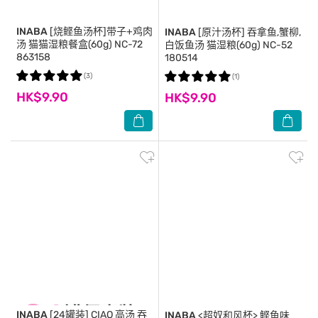
INABA
[烧鲣鱼汤杯]带子+鸡肉
INABA
[原汁汤杯] 吞拿鱼,蟹柳,
汤 猫猫湿粮餐盒(60g) NC-72
白饭鱼汤 猫湿粮(60g) NC-52
863158
180514
(3)
(1)
HK$9.90
HK$9.90
INABA
[24罐装] CIAO 高汤 吞
INABA
<超奴和风杯> 鲣鱼味