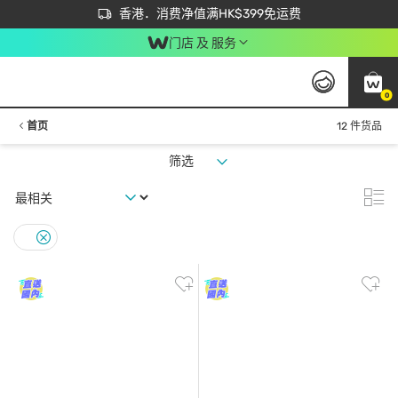
首次APP下单买满$450 输入 NEWAPP 即减$50
立即成为易赏钱会员尽享独家优惠
香港．消费净值满HK$399免运费
门店 及 服务
0
首页
12 件货品
筛选