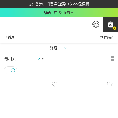
首次APP下单买满$450 输入 NEWAPP 即减$50
立即成为易赏钱会员尽享独家优惠
香港．消费净值满HK$399免运费
门店 及 服务
0
首页
53 件货品
筛选