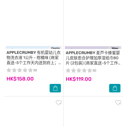
APPLECRUMBY
有机婴幼儿衣
APPLECRUMBY
麦芦卡蜂蜜婴
物洗衣液 1公升 - 柑橘味 (商家
儿皮肤愈合护理加厚湿纸巾80
直送-5个工作天内送到府上；
片 (2包装) (商家直送-5个工作
满$500免运)
天内送到府上；满$500免运)
(0)
(0)
HK$158.00
HK$119.00