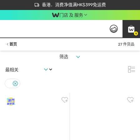
首次APP下单买满$450 输入 NEWAPP 即减$50
立即成为易赏钱会员尽享独家优惠
香港．消费净值满HK$399免运费
门店 及 服务
0
首页
27 件货品
筛选