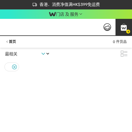
首次APP下单买满$450 输入 NEWAPP 即减$50
立即成为易赏钱会员尽享独家优惠
香港．消费净值满HK$399免运费
门店 及 服务
0
首页
0 件货品