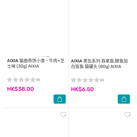
AIXIA
猫曲奇饼小食 - 牛肉+芝
AIXIA
黑缶系列 吞拿鱼,鲣鱼加
士味 (30g) AIXIA
白饭鱼 猫罐头 (80g) AIXIA
(0)
(0)
HK$38.00
HK$6.50