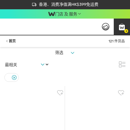
首次APP下单买满$450 输入 NEWAPP 即减$50
立即成为易赏钱会员尽享独家优惠
香港．消费净值满HK$399免运费
门店 及 服务
0
首页
121 件货品
筛选