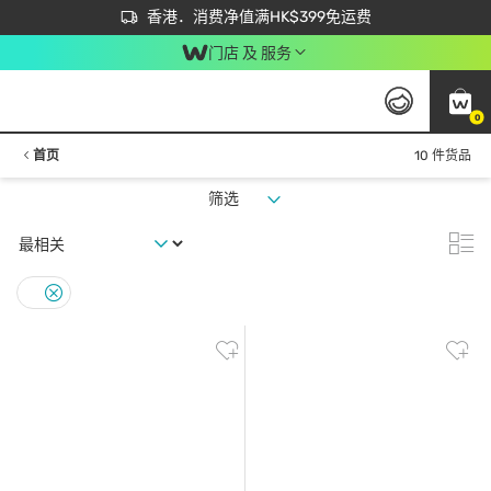
首次APP下单买满$450 输入 NEWAPP 即减$50
立即成为易赏钱会员尽享独家优惠
香港．消费净值满HK$399免运费
门店 及 服务
0
首页
10 件货品
筛选