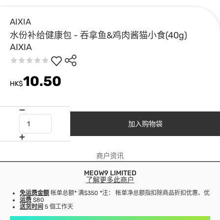
AIXIA
水份补给健康包 - 吞拿鱼&鸡肉酱猫小食(40g)
AIXIA
10.50
HK$
加入购物袋
商户资讯
MEOW9 LIMITED
了解更多此商户
免运费金额
帐单总额* 满$350 *注： 帐单净总额指扣除商品折扣优惠、优
运费
$80
送货时间
5 個工作天