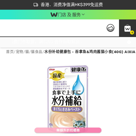
首次APP下单买满$450 输入 NEWAPP 即减$50
立即成为易赏钱会员尽享独家优惠
香港．消费净值满HK$399免运费
门店 及 服务
0
免运费门市取货，满$250 合作自取點自取免运费，净额消费满$399，免费送货上门！
首页
/
宠物
/
貓
/
貓食品
/
水份补给健康包 - 吞拿鱼&鸡肉酱猫小食(40G) AIXIA