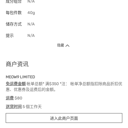
成分组合
N/A
每包件数
40g
储存方式
N/A
提示
N/A
隐藏
商户资讯
MEOW9 LIMITED
免运费金额
帐单总额* 满$350 *注： 帐单净总额指扣除商品折扣优
惠、优惠券及运费后的金额。
运费
$80
送货时间
5 個工作天
进入此商户页面