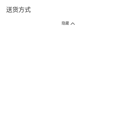
送货方式
1. 送货到府（受卫生署条例规管产品除外 ）
隐藏
订单总额淨值满$399免运费（商户直送产品除外），选取「特快送」并于早
上9点至下午7点下单，最快30分钟内送到​。
2. 门店取货（商户直送产品除外）
超过160间门市满$50免费店取，选取「特快门店取货」最快30分钟可取货。
3. 顺丰智能柜（受卫生署条例规管或商户直送产品除外）
买满$250免费顺丰智能柜自提点自取，服务范围包括香港岛、九龙、新界、
各大小屋邨、屋苑商场等。
4.内地跨境直邮
订单总净值满$500免运费。