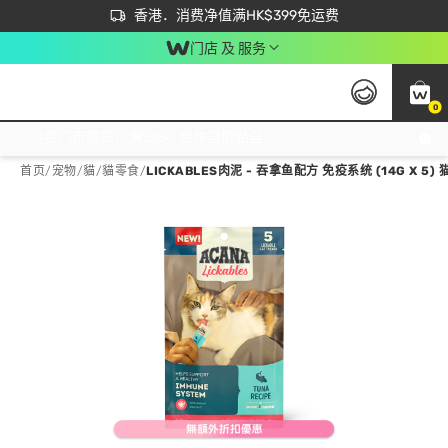
首次APP下单买满$450 输入 NEWAPP 即减$50
立即成为易赏钱会员尽享独家优惠
香港．消费净值满HK$399免运费
门店 及 服务
0
免运费门市取货，满$250 合作自取點自取免运费，净额消费满$399，免费送货上门！
首页
/
宠物
/
貓
/
貓零食
/
LICKABLES肉泥 - 吞拿鱼配方 免疫系统 (14G X 5) 