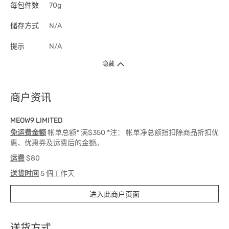
每包件数
70g
储存方式
N/A
提示
N/A
隐藏
商户资讯
MEOW9 LIMITED
免运费金额
帐单总额* 满$350 *注： 帐单净总额指扣除商品折扣优
惠、优惠券及运费后的金额。
运费
$80
送货时间
5 個工作天
进入此商户页面
送货方式