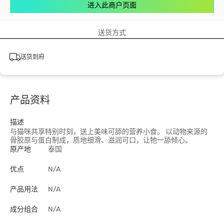
进入此商户页面
送货方式
送货到府
产品资料
描述
与猫咪共享特别时刻，送上美味可舔的营养小食。 以动物来源的
骨胶原与蛋白制成，质地细滑、滋润可口，让牠一舔倾心。
原产地
泰国
优点
N/A
产品用法
N/A
成分组合
N/A