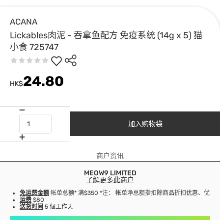
ACANA
Lickables肉泥 - 吞拿鱼配方 免疫系统 (14g x 5) 猫
小食 725747
24.80
HK$
加入购物袋
商户资讯
MEOW9 LIMITED
了解更多此商户
免运费金额
帐单总额* 满$350 *注： 帐单净总额指扣除商品折扣优惠、优
运费
$80
送货时间
5 個工作天