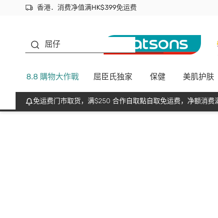
香港．消费净值满HK$399免运费
立即成为易赏钱会员尽享独家优惠
首次APP下单买满$450 输入 NEWAPP 即减$50
生蠔BB
屈仔
8.8 購物大作戰
屈臣氏独家
保健
美肌护肤
免运费门市取货，满$250 合作自取點自取免运费，净额消费满