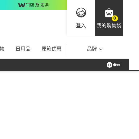
门店 及 服务
0
登入
我的购物袋
物
日用品
原箱优惠
品牌