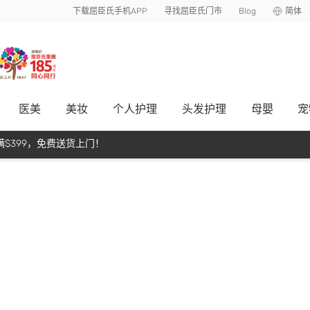
下载屈臣氏手机APP
寻找屈臣氏门市
Blog
简体
医美
美妆
个人护理
头发护理
母嬰
宠
$399，免费送货上门！