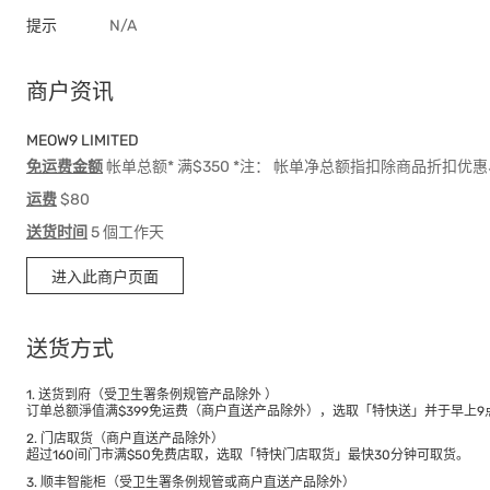
提示
N/A
商户资讯
MEOW9 LIMITED
免运费金额
帐单总额* 满$350 *注： 帐单净总额指扣除商品折扣
运费
$80
送货时间
5 個工作天
进入此商户页面
送货方式
1. 送货到府（受卫生署条例规管产品除外 ）
订单总额淨值满$399免运费（商户直送产品除外），选取「特快送」并于早上9点
2. 门店取货（商户直送产品除外）
超过160间门市满$50免费店取，选取「特快门店取货」最快30分钟可取货。
3. 顺丰智能柜（受卫生署条例规管或商户直送产品除外）