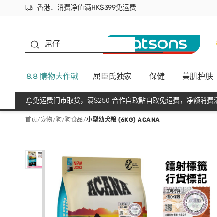
香港．消费净值满HK$399免运费
立即成为易赏钱会员尽享独家优惠
首次APP下单买满$450 输入 NEWAPP 即减$50
生蠔BB
屈仔
8.8 購物大作戰
屈臣氏独家
保健
美肌护肤
免运费门市取货，满$250 合作自取點自取免运费，净额消费满
首页
/
宠物
/
狗
/
狗食品
/
小型幼犬粮 (6KG) ACANA