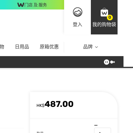
门店 及 服务
0
登入
我的购物袋
物
日用品
原箱优惠
品牌
487.00
HK$