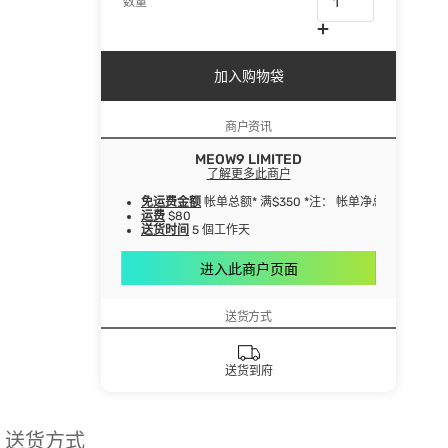
数量
加入购物袋
商户资讯
MEOW9 LIMITED
了解更多此商户
免运费金额
帐单总额* 满$350 *注： 帐单净总额指扣
运费
$80
送货时间
5 個工作天
进入此商户页面
送货方式
送货到府
送货方式