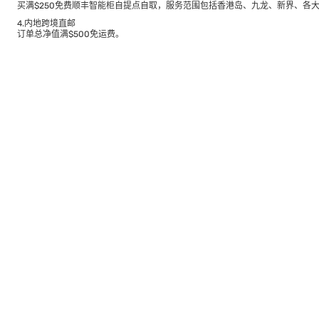
买满$250免费顺丰智能柜自提点自取，服务范围包括香港岛、九龙、新界、各
4.内地跨境直邮
订单总净值满$500免运费。