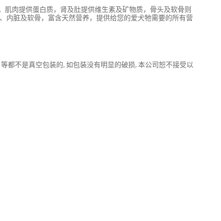
。肌肉提供蛋白质，肾及肚提供维生素及矿物质，骨头及软骨则
类、内脏及软骨，富含天然营养，提供给您的爱犬牠需要的所有营
kg, 11.4kg 等都不是真空包装的, 如包装没有明显的破损, 本公司恕不接受以