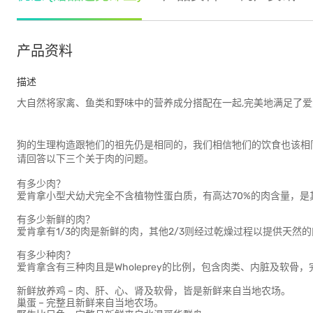
产品资料
描述
大自然将家禽、鱼类和野味中的营养成分搭配在一起,完美地满足了
狗的生理构造跟牠们的祖先仍是相同的，我们相信牠们的饮食也该相
请回答以下三个关于肉的问题。
有多少肉？
爱肯拿小型犬幼犬完全不含植物性蛋白质，有高达70%的肉含量，是
有多少新鲜的肉？
爱肯拿有1/3的肉是新鲜的肉，其他2/3则经过乾燥过程以提供天然
有多少种肉？
爱肯拿含有三种肉且是Wholeprey的比例，包含肉类、内脏及软骨
新鲜放养鸡 – 肉、肝、心、肾及软骨，皆是新鲜来自当地农场。
巢蛋 – 完整且新鲜来自当地农场。