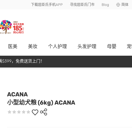
下载屈臣氏手机APP
寻找屈臣氏门市
Blog
简体
医美
美妆
个人护理
头发护理
母嬰
宠
$399，免费送货上门！
ACANA
小型幼犬粮 (6kg) ACANA