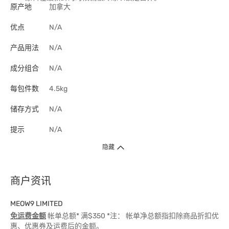
原产地
加拿大
优点
N/A
产品用法
N/A
成分组合
N/A
每包件数
4.5kg
储存方式
N/A
提示
N/A
隐藏
商户资讯
MEOW9 LIMITED
免运费金额
帐单总额* 满$350 *注： 帐单净总额指扣除商品折扣优
惠、优惠券及运费后的金额。