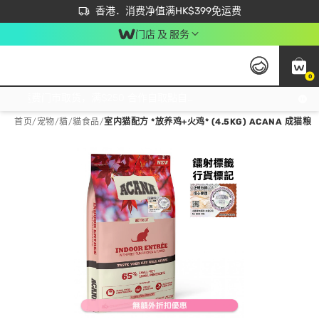
首次APP下单买满$450 输入 NEWAPP 即减$50
立即成为易赏钱会员尽享独家优惠
香港．消费净值满HK$399免运费
门店 及 服务
0
免运费门市取货，满$250 合作自取點自取免运费，净额消费满$399，免费送货上门！
首页
/
宠物
/
貓
/
貓食品
/
室内猫配方 *放养鸡+火鸡* (4.5KG) ACANA 成猫粮