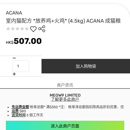
ACANA
室内猫配方 *放养鸡+火鸡* (4.5kg) ACANA 成猫粮
507.00
HK$
加入购物袋
商户资讯
MEOW9 LIMITED
了解更多此商户
免运费金额
帐单总额* 满$350 *注： 帐单净总额指扣除商品折扣优惠、优
运费
$80
送货时间
5 個工作天
进入此商户页面