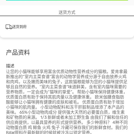
送货方式
送货到府
产品资料
描述
让您的小猫咪能够享用富含优质动物性营养成分的猫粮。爱肯拿最
新推出的“室内主菜食谱”富含的动物学营养成分源于自由放养火鸡
和肉鸡，以及嫩而美味的兔子，这款猫粮能够为您的小猫咪提供足
够且自然的营养。“室内主菜食谱”味道鲜美，含有室内猫咪需要的
营养物质，一定会成为“猫咪的挚爱”。 帮助小猫咪保持健康体重，
优质蛋白质有助于保持其肌肉量以及健康体重。 欧米伽膳食脂肪
酸能够让小猫咪拥有健康的皮肤和被毛。 优质蛋白质有助于增加
小猫咪的肌肉量。 小型动物配料和冻干肝脏制品增添了本产品的
美味。 65%小型动物肉成分 提供强大天然的必要蛋白质，维生素
和矿物质的来源。 1/3 新鲜或者未加工野生鱼 由我们了解和信任的
供应商提供，以最具营养的形式提供营养。 多少种原料？ 4种不同
动物蛋白质 鸡 鲱鱼 火鸡 兔子 冷藏可保存我们的新鲜食材。我们的
RAW原料在最新鲜的时候就被冷冻以锁定营养。