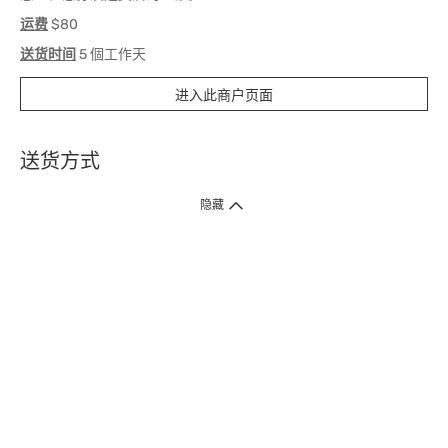
运费
$80
送货时间
5 個工作天
进入此商户页面
送货方式
1. 送货到府（受卫生署条例规管产品除外 ）
隐藏
订单总额淨值满$399免运费（商户直送产品除外），选取「特快送」并于早
上9点至下午7点下单，最快30分钟内送到​。
2. 门店取货（商户直送产品除外）
超过160间门市满$50免费店取，选取「特快门店取货」最快30分钟可取货。
3. 顺丰智能柜（受卫生署条例规管或商户直送产品除外）
买满$250免费顺丰智能柜自提点自取，服务范围包括香港岛、九龙、新界、
各大小屋邨、屋苑商场等。
4.内地跨境直邮
订单总净值满$500免运费。