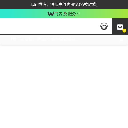
首次APP下单买满$450 输入 NEWAPP 即减$50
立即成为易赏钱会员尽享独家优惠
香港．消费净值满HK$399免运费
门店 及 服务
0
免运费门市取货，满$250 合作自取點自取免运费，净额消费满$399，免费送货上门！