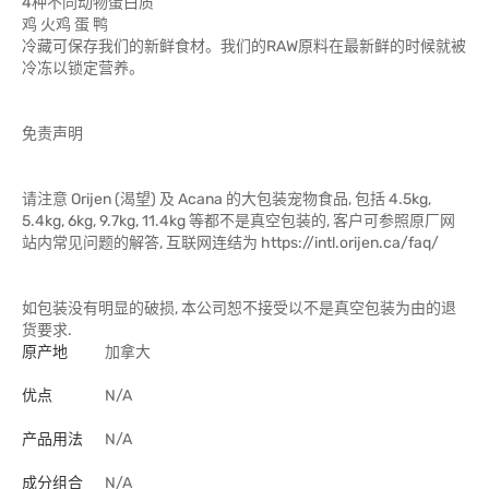
4种不同动物蛋白质
鸡 火鸡 蛋 鸭
冷藏可保存我们的新鲜食材。我们的RAW原料在最新鲜的时候就被
冷冻以锁定营养。
免责声明
请注意 Orijen (渴望) 及 Acana 的大包装宠物食品, 包括 4.5kg,
5.4kg, 6kg, 9.7kg, 11.4kg 等都不是真空包装的, 客户可参照原厂网
站内常见问题的解答, 互联网连结为 https://intl.orijen.ca/faq/
如包装没有明显的破损, 本公司恕不接受以不是真空包装为由的退
货要求.
原产地
加拿大
优点
N/A
产品用法
N/A
成分组合
N/A