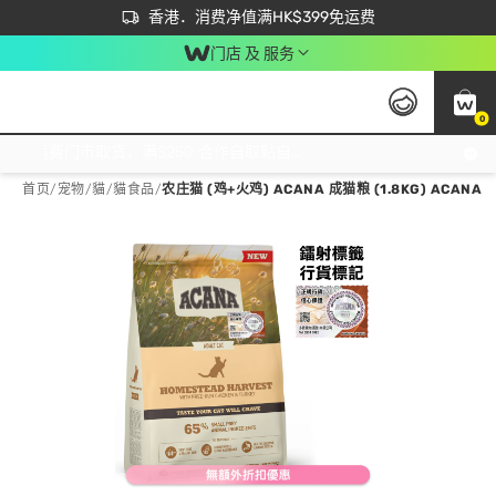
首次APP下单买满$450 输入 NEWAPP 即减$50
立即成为易赏钱会员尽享独家优惠
香港．消费净值满HK$399免运费
门店 及 服务
0
免运费门市取货，满$250 合作自取點自取免运费，净额消费满$399，免费送货上门！
首页
/
宠物
/
貓
/
貓食品
/
农庄猫 (鸡+火鸡) ACANA 成猫粮 (1.8KG) ACANA