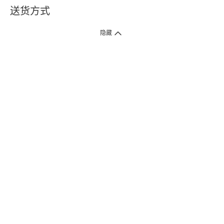
送货方式
1. 送货到府（受卫生署条例规管产品除外 ）
隐藏
订单总额淨值满$399免运费（商户直送产品除外），选取「特快送」并于早
上9点至下午7点下单，最快30分钟内送到​。
2. 门店取货（商户直送产品除外）
超过160间门市满$50免费店取，选取「特快门店取货」最快30分钟可取货。
3. 顺丰智能柜（受卫生署条例规管或商户直送产品除外）
买满$250免费顺丰智能柜自提点自取，服务范围包括香港岛、九龙、新界、
各大小屋邨、屋苑商场等。
4.内地跨境直邮
订单总净值满$500免运费。