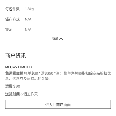
每包件数
1.8kg
储存方式
N/A
提示
N/A
隐藏
商户资讯
MEOW9 LIMITED
免运费金额
帐单总额* 满$350 *注： 帐单净总额指扣除商品折扣优
惠、优惠券及运费后的金额。
运费
$80
送货时间
5 個工作天
进入此商户页面