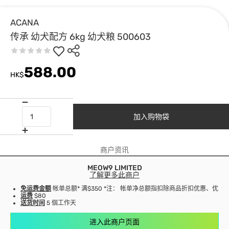
ACANA
传承 幼犬配方 6kg 幼犬粮 500603
588.00
HK$
加入购物袋
商户资讯
MEOW9 LIMITED
了解更多此商户
免运费金额
帐单总额* 满$350 *注： 帐单净总额指扣除商品折扣优惠、优
运费
$80
送货时间
5 個工作天
进入此商户页面