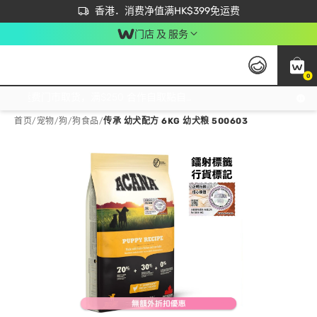
首次APP下单买满$450 输入 NEWAPP 即减$50
立即成为易赏钱会员尽享独家优惠
香港．消费净值满HK$399免运费
门店 及 服务
0
免运费门市取货，满$250 合作自取點自取免运费，净额消费满$399，免费送货上门！
首页
/
宠物
/
狗
/
狗食品
/
传承 幼犬配方 6KG 幼犬粮 500603