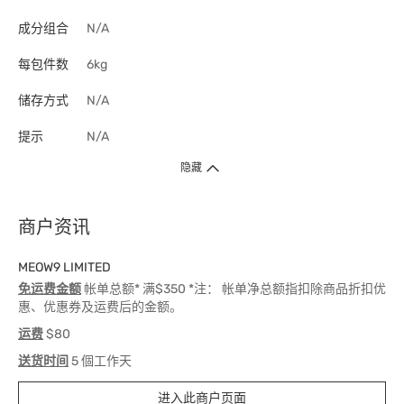
成分组合
N/A
每包件数
6kg
储存方式
N/A
提示
N/A
隐藏
商户资讯
MEOW9 LIMITED
免运费金额
帐单总额* 满$350 *注： 帐单净总额指扣除商品折扣优
惠、优惠券及运费后的金额。
运费
$80
送货时间
5 個工作天
进入此商户页面