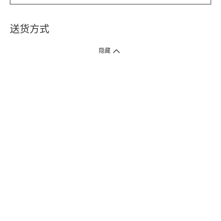
送货方式
1. 送货到府（受卫生署条例规管产品除外 ）
隐藏
订单总额淨值满$399免运费（商户直送产品除外），选取「特快送」并于早
上9点至下午7点下单，最快30分钟内送到​。
2. 门店取货（商户直送产品除外）
超过160间门市满$50免费店取，选取「特快门店取货」最快30分钟可取货。
3. 顺丰智能柜（受卫生署条例规管或商户直送产品除外）
买满$250免费顺丰智能柜自提点自取，服务范围包括香港岛、九龙、新界、
各大小屋邨、屋苑商场等。
4.内地跨境直邮
订单总净值满$500免运费。