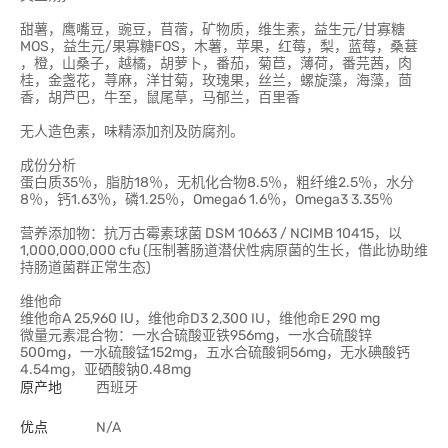
甜薯，鹰嘴豆，豌豆，苜蓿，矿物质，维生素，益生元/甘寡糖
MOS，益生元/果寡糖FOS，木薯，苹果，红莓，梨，蓝莓，桑葚
，橙，山桑子，越橘，胡萝卜，番茄，菊苣，薄荷，番芫茜，肉
桂，金盏花，荨麻，洋甘菊，玫瑰果，丝兰，螺旋藻，海藻，茴
香，胡芦巴，牛至，鼠尾草，马郁兰，百里香
无人造色素，味精添加剂及防腐剂。
成份分析
蛋白质35％，脂肪18％，无机化合物8.5％，粗纤维2.5％，水分
8％，钙1.63％，磷1.25％，Omega6 1.6％，Omega3 3.35％
营养添加物：抗万古霉素球菌 DSM 10663 / NCIMB 10415，以
1,000,000,000 cfu (压制著肠道潜伏性病原菌的生长，借此协助维
持肠道菌群正常生态)
维他命
维他命A 25,960 IU，维他命D3 2,300 IU，维他命E 290 mg
微量元素混合物：一水合硫酸亚铁956mg，一水合硫酸锌
500mg，一水硫酸锰152mg，五水合硫酸铜56mg，无水碘酸钙
4.54mg，亚硒酸钠0.48mg
原产地
西班牙
优点
N/A