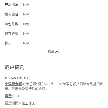
产品用法
N/A
成分组合
N/A
每包件数
5kg
储存方式
N/A
提示
N/A
隐藏
商户资讯
MEOW9 LIMITED
免运费金额
帐单总额* 满$350 *注： 帐单净总额指扣除商品折扣优
惠、优惠券及运费后的金额。
运费
$80
送货时间
5 個工作天