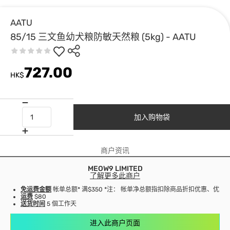
AATU
85/15 三文鱼幼犬粮防敏天然粮 (5kg) - AATU
727.00
HK$
加入购物袋
商户资讯
MEOW9 LIMITED
了解更多此商户
免运费金额
帐单总额* 满$350 *注： 帐单净总额指扣除商品折扣优惠、优
运费
$80
送货时间
5 個工作天
进入此商户页面