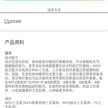
送货方式
送货到府
产品资料
描述
幼犬配方
幼犬在成长阶段，身体各部分都经历重要改变，不论骨骼和关节，
脑细胞和视力，甚至消化系统都需要在幼犬阶段打好基础。AATU
幼犬配方含有高达85%三文鱼，三文鱼含有优质蛋白质是建构肌
肉、皮肤、毛发和身体器官的主要元素。三文鱼的蛋白质极容易消
化，其生物价值也为幼犬提供发育所需的优质蛋白和营养要素。配
合AATU独有的“SUPER-8”由8款蔬菜、8款水果、8款香草、8款
香料和草本植物组成的配方。全部材料皆采用新鲜，未加工的食
材，以低温慢煮的方式处理，以保留更多养份。
成份
85％三文鱼 (44％新鲜去骨三文鱼肉、40％脱水三文鱼肉、1％三
文鱼汤)