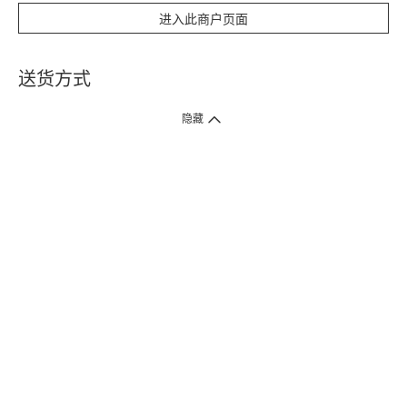
进入此商户页面
送货方式
1. 送货到府（受卫生署条例规管产品除外 ）
隐藏
订单总额淨值满$399免运费（商户直送产品除外），选取「特快送」并于早
上9点至下午7点下单，最快30分钟内送到​。
2. 门店取货（商户直送产品除外）
超过160间门市满$50免费店取，选取「特快门店取货」最快30分钟可取货。
3. 顺丰智能柜（受卫生署条例规管或商户直送产品除外）
买满$250免费顺丰智能柜自提点自取，服务范围包括香港岛、九龙、新界、
各大小屋邨、屋苑商场等。
4.内地跨境直邮
订单总净值满$500免运费。