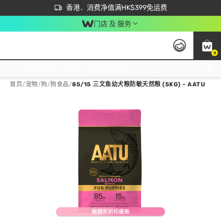
首次APP下单买满$450 输入 NEWAPP 即减$50
立即成为易赏钱会员尽享独家优惠
香港．消费净值满HK$399免运费
门店 及 服务
0
免运费门市取货，满$250 合作自取點自取免运费，净额消费满$399，免费送货上门！
首页
/
宠物
/
狗
/
狗食品
/
85/15 三文鱼幼犬粮防敏天然粮 (5KG) - AATU