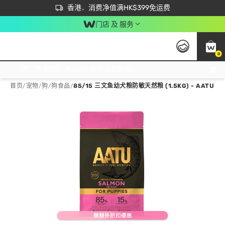
首次APP下单买满$450 输入 NEWAPP 即减$50
立即成为易赏钱会员尽享独家优惠
香港．消费净值满HK$399免运费
门店 及 服务
0
免运费门市取货，满$250 合作自取點自取免运费，净额消费满$399，免费送货上门！
首页
/
宠物
/
狗
/
狗食品
/
85/15 三文鱼幼犬粮防敏天然粮 (1.5KG) - AATU