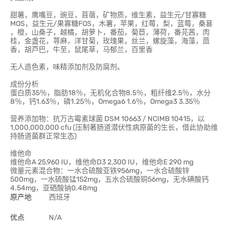
甜薯，鹰嘴豆，豌豆，苜蓿，矿物质，维生素，益生元/甘寡糖
MOS，益生元/果寡糖FOS，木薯，苹果，红莓，梨，蓝莓，桑葚
，橙，山桑子，越橘，胡萝卜，番茄，菊苣，薄荷，番芫茜，肉
桂，金盏花，荨麻，洋甘菊，玫瑰果，丝兰，螺旋藻，海藻，茴
香，胡芦巴，牛至，鼠尾草，马郁兰，百里香
无人造色素，味精添加剂及防腐剂。
成份分析
蛋白质35％，脂肪18％，无机化合物8.5％，粗纤维2.5％，水分
8％，钙1.63％，磷1.25％，Omega6 1.6％，Omega3 3.35％
营养添加物：抗万古霉素球菌 DSM 10663 / NCIMB 10415，以
1,000,000,000 cfu (压制著肠道潜伏性病原菌的生长，借此协助维
持肠道菌群正常生态)
维他命
维他命A 25,960 IU，维他命D3 2,300 IU，维他命E 290 mg
微量元素混合物：一水合硫酸亚铁956mg，一水合硫酸锌
500mg，一水硫酸锰152mg，五水合硫酸铜56mg，无水碘酸钙
4.54mg，亚硒酸钠0.48mg
原产地
西班牙
优点
N/A