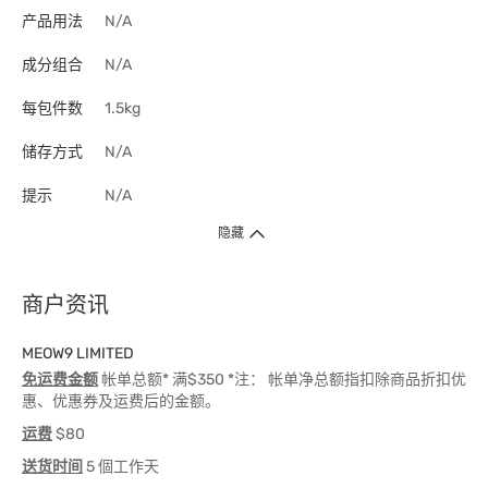
产品用法
N/A
成分组合
N/A
每包件数
1.5kg
储存方式
N/A
提示
N/A
隐藏
商户资讯
MEOW9 LIMITED
免运费金额
帐单总额* 满$350 *注： 帐单净总额指扣除商品折扣优
惠、优惠券及运费后的金额。
运费
$80
送货时间
5 個工作天