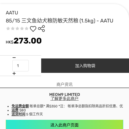
AATU
85/15 三文鱼幼犬粮防敏天然粮 (1.5kg) - AATU
273.00
HK$
加入购物袋
商户资讯
MEOW9 LIMITED
了解更多此商户
免运费金额
帐单总额* 满$350 *注： 帐单净总额指扣除商品折扣优惠、优
运费
$80
送货时间
5 個工作天
进入此商户页面