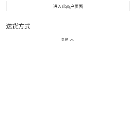
进入此商户页面
送货方式
1. 送货到府（受卫生署条例规管产品除外 ）
隐藏
订单总额淨值满$399免运费（商户直送产品除外），选取「特快送」并于早
上9点至下午7点下单，最快30分钟内送到​。
2. 门店取货（商户直送产品除外）
超过160间门市满$50免费店取，选取「特快门店取货」最快30分钟可取货。
3. 顺丰智能柜（受卫生署条例规管或商户直送产品除外）
买满$250免费顺丰智能柜自提点自取，服务范围包括香港岛、九龙、新界、
各大小屋邨、屋苑商场等。
4.内地跨境直邮
订单总净值满$500免运费。