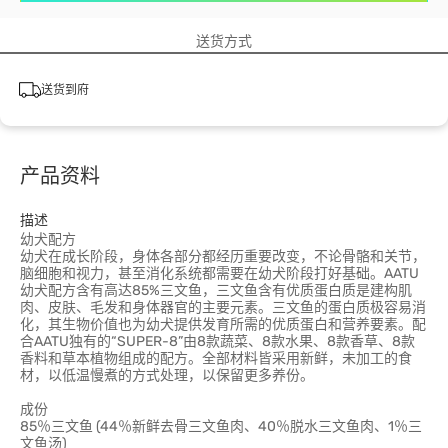
送货方式
送货到府
产品资料
描述
幼犬配方
幼犬在成长阶段，身体各部分都经历重要改变，不论骨骼和关节，
脑细胞和视力，甚至消化系统都需要在幼犬阶段打好基础。AATU
幼犬配方含有高达85%三文鱼，三文鱼含有优质蛋白质是建构肌
肉、皮肤、毛发和身体器官的主要元素。三文鱼的蛋白质极容易消
化，其生物价值也为幼犬提供发育所需的优质蛋白和营养要素。配
合AATU独有的“SUPER-8”由8款蔬菜、8款水果、8款香草、8款
香料和草本植物组成的配方。全部材料皆采用新鲜，未加工的食
材，以低温慢煮的方式处理，以保留更多养份。
成份
85％三文鱼 (44％新鲜去骨三文鱼肉、40％脱水三文鱼肉、1％三
文鱼汤)