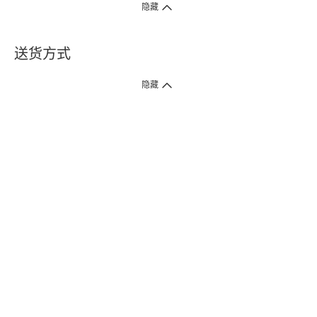
隐藏
送货方式
1. 送货到府（受卫生署条例规管产品除外 ）
隐藏
订单总额淨值满$399免运费（商户直送产品除外），选取「特快送」并于早
上9点至下午7点下单，最快30分钟内送到​。
2. 门店取货（商户直送产品除外）
超过160间门市满$50免费店取，选取「特快门店取货」最快30分钟可取货。
3. 顺丰智能柜（受卫生署条例规管或商户直送产品除外）
买满$250免费顺丰智能柜自提点自取，服务范围包括香港岛、九龙、新界、
各大小屋邨、屋苑商场等。
4.内地跨境直邮
订单总净值满$500免运费。