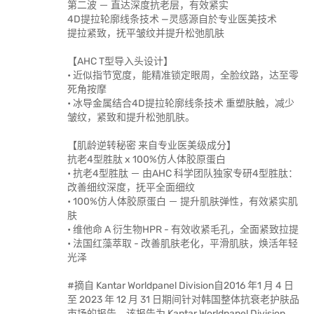
第二波 － 直达深度抗老层，有效紧实
4D提拉轮廓线条技术 —灵感源自於专业医美技术
提拉紧致，抚平皱纹并提升松弛肌肤
【AHC T型导入头设计】
• 近似指节宽度，能精准锁定眼周，全脸纹路，达至零
死角按摩
• 冰导金属结合4D提拉轮廓线条技术 重塑肤触，减少
皱纹，紧致和提升松弛肌肤。
【肌龄逆转秘密 来自专业医美级成分】
抗老4型胜肽 x 100%仿人体胶原蛋白
• 抗老4型胜肽 － 由AHC 科学团队独家专研4型胜肽：
改善细纹深度，抚平全面细纹
• 100%仿人体胶原蛋白 － 提升肌肤弹性，有效紧实肌
肤
• 维他命 A 衍生物HPR - 有效收紧毛孔，全面紧致拉提
• 法国红藻萃取 - 改善肌肤老化，平滑肌肤，焕活年轻
光泽
#摘自 Kantar Worldpanel Division自2016 年1 月 4 日
至 2023 年 12 月 31 日期间针对韩国整体抗衰老护肤品
市场的报告，该报告为 Kantar Worldpanel Division