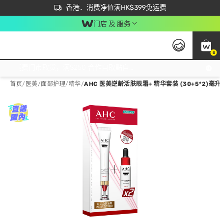
首次APP下单买满$450 输入 NEWAPP 即减$50
立即成为易赏钱会员尽享独家优惠
香港．消费净值满HK$399免运费
门店 及 服务
0
免运费门市取货，满$250 合作自取點自取免运费，净额消费满$399，免费送货上门！
首页
/
医美
/
面部护理
/
精华
/
AHC 医美逆龄活肤眼霜+ 精华套装 (30+5*2)毫