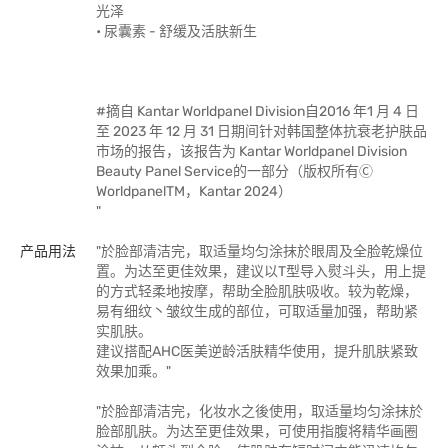
光泽
• 尿囊素 - 舒缓及活肤新生
#摘自 Kantar Worldpanel Division自2016 年1 月 4 日
至 2023 年 12 月 31 日期间针对韩国整体抗衰老护肤品
市场的报告，该报告为 Kantar Worldpanel Division
Beauty Panel Service的一部分（版权所有Ⓒ
WorldpanelTM，Kantar 2024）
"
产品用法
"於脸部清洁完，取适量均匀涂抹於眼周及全脸乾燥位
置。为达至更佳效果，建议以T型导入熨斗头，用上提
的方式轻柔地按摩，帮助全脸肌肤吸收。较为乾燥，
易有细纹丶皱纹生成的部位，可取适量加强，帮助紧
实肌肤。
建议搭配AHC医美逆龄活肤精华使用，提升肌肤紧致
效果加乘。"
"於脸部清洁完，化妆水之後使用，取适量均匀涂抹於
脸部肌肤。为达至更佳效果，可使用指腹将精华画圈