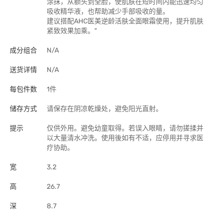
涂抹，从额头到全脸，使肌肤在短时间内能迅速均匀
吸收精华液，也帮助减少手部吸收的量。
建议搭配AHC医美逆龄活肤全面眼霜使用，提升肌肤
紧致效果加乘。"
成分组合
N/A
送货详情
N/A
每包件数
1件
储存方式
请保存在阴凉乾燥处，避免阳光直射。
提示
仅供外用。避免幼童取得。若误入眼睛，请勿搓揉并
以大量清水冲洗。使用後如有不适，应停用并寻求医
疗协助。
宽
3.2
高
26.7
深
8.7