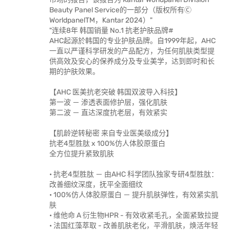
Beauty Panel Service的一部分（版权所有Ⓒ
WorldpanelTM，Kantar 2024）"
"连续8年 韩国销量 No.1 抗老护肤品牌#
AHC起源於韩国的专业护肤品牌。自1999年起，AHC
一直以严谨科学研发的产品配方，为任何肌肤类型提
供高效及安心的保养成分及专业美学，达到即时和长
期的护肤效果。
【AHC 医美抗老突破 韩国双波导入科技】
第一波 － 渗透表面修护层，强化肌肤
第二波 － 直达深度抗老层，有效紧实
【肌龄逆转秘密 来自专业医美级成分】
抗老4型胜肽 x 100%仿人体胶原蛋白
全方位提升紧致肌肤
• 抗老4型胜肽 － 由AHC 科学团队独家专研4型胜肽：
改善细纹深度，抚平全面细纹
• 100%仿人体胶原蛋白 － 提升肌肤弹性，有效紧实肌
肤
• 维他命 A 衍生物HPR - 有效收紧毛孔，全面紧致拉提
• 法国红藻萃取 - 改善肌肤老化，平滑肌肤，焕活年轻