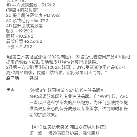
1D 平均减淡皱纹 - 31.9%2
(眼周 +唇部位置)
2D 提升肌肤密实度 +13.9%2
3D 紧致毛孔 +36.0%2
4D 提升肌肤紧致度
额头 +19.2% 2
面颊 +10.2% 2
唇部位置 +22.6% 2
下颚 +21.3%2
1经第三方实验室测试 (2023, 韩国) ，31名受试者使用产品4周後根
据眼角皱纹丶皮肤质地和皮肤弹性计算得出结果。
2经第三方实验室测试 (2023, 韩国) ，31名受试者使用产品1次/1
周/2周/4周後，仪器评估结果。实际效果因人而异。"
原产地
韩国
优点
"连续8年 韩国销量 No.1 抗老护肤品牌#
AHC起源於韩国的专业护肤品牌。自1999年起，AHC
一直以严谨科学研发的产品配方，为任何肌肤类型提
供高效及安心的保养成分及专业美学，达到即时和长
期的护肤效果。
【AHC 医美抗老突破 韩国双波导入科技】
第一波 － 渗透表面修护层，强化肌肤