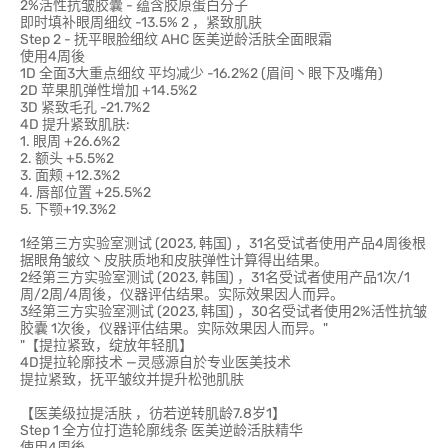
2%活性抗皱胶囊 - 蕴含胶原蛋白分子
即时填补眼周细纹 -13.5% 2 ，紧致肌肤
Step 2 - 抚平眼脸细纹 AHC 医美逆龄活肤全面眼霜
使用4周後
1D 全面3大重点细纹 平均减少 -16.2%2 (眉间丶眼下及嘴角)
2D 苹果肌弹性增加 +14.5%2
3D 紧致毛孔 -21.7%2
4D 提升紧致肌肤:
1. 眼周 +26.6%2
2. 额头 +5.5%2
3. 面颊 +12.3%2
4. 唇部位置 +25.5%2
5. 下颚+19.3%2
1经第三方实验室测试 (2023, 韩国) ，31名受试者使用产品4周後根
据眼角皱纹丶皮肤质地和皮肤弹性计算得出结果。
2经第三方实验室测试 (2023, 韩国) ，31名受试者使用产品1次/1
周/2周/4周後，仪器评估结果。实际效果因人而异。
3经第三方实验室测试 (2023, 韩国) ，30名受试者使用2%活性抗皱
胶囊 1次後，仪器评估结果。实际效果因人而异。"
"【提拉紧致，绽放年轻肌】
4D提拉轮廓技术 —灵感源自於专业医美技术
提拉紧致，抚平皱纹并提升松弛肌肤
【医美级拉提活肤 ，彷若逆转肌龄7.8岁1】
Step 1 全方位打造轮廓线条 医美逆龄活肤精华
使用4周後