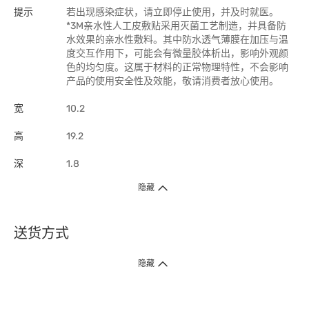
提示
若出现感染症状，请立即停止使用，并及时就医。
*3M亲水性人工皮敷贴采用灭菌工艺制造，并具备防
水效果的亲水性敷料。其中防水透气薄膜在加压与温
度交互作用下，可能会有微量胶体析出，影响外观颜
色的均匀度。这属于材料的正常物理特性，不会影响
产品的使用安全性及效能，敬请消费者放心使用。
宽
10.2
高
19.2
深
1.8
隐藏
送货方式
1. 送货到府（受卫生署条例规管产品除外 ）
隐藏
订单总额淨值满$399免运费（商户直送产品除外），选取「特快送」并于早
上9点至下午7点下单，最快30分钟内送到​。
2. 门店取货（商户直送产品除外）