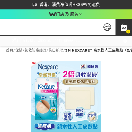
首次APP下单买满$450 输入 NEWAPP 即减$50
立即成为易赏钱会员尽享独家优惠
香港．消费净值满HK$399免运费
门店 及 服务
0
免运费门市取货，满$250 合作自取點自取免运费，净额消费满$399，免费送货上门！
首页
/
保健
/
急救防疫護理
/
伤口护理
/
3M NEXCARE™ 亲水性人工皮敷贴（2