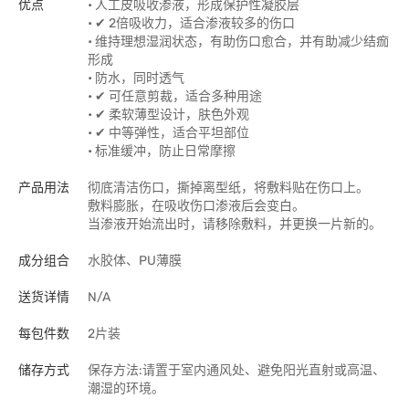
优点
• 人工皮吸收渗液，形成保护性凝胶层
• ✔ 2倍吸收力，适合渗液较多的伤口
• 维持理想湿润状态，有助伤口愈合，并有助减少结痂
形成
• 防水，同时透气
• ✔ 可任意剪裁，适合多种用途
• ✔ 柔软薄型设计，肤色外观
• ✔ 中等弹性，适合平坦部位
• 标准缓冲，防止日常摩擦
产品用法
彻底清洁伤口，撕掉离型纸，将敷料贴在伤口上。
敷料膨胀，在吸收伤口渗液后会变白。
当渗液开始流出时，请移除敷料，并更换一片新的。
成分组合
水胶体、PU薄膜
送货详情
N/A
每包件数
2片装
储存方式
保存方法:请置于室内通风处、避免阳光直射或高温、
潮湿的环境。