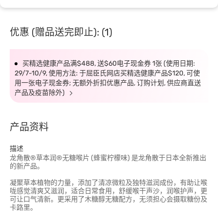
优惠 (赠品送完即止): (1)
买精选健康产品满$488, 送$60电子现金券 1张 (使用日期:
29/7-10/9, 使用方法: 于屈臣氏网店买精选健康产品$120, 可使
用一张电子现金券; 无额外折扣优惠产品, 订购计划, 供应商直送
产品及疫苗除外)
产品资料
描述
龙角散®草本润®无糖喉片 (蜂蜜柠檬味) 是龙角散于日本全新推出
的新产品。
凝聚草本植物的力量，添加了清凉微粒及独特滋润成份，有助让喉
咙感觉清爽又滋润，适合日常食用，舒缓喉干声沙，润喉护声，更
可让口气清新。更采用了木糖醇无糖配方，无须担心会摄取糖份及
卡路里。