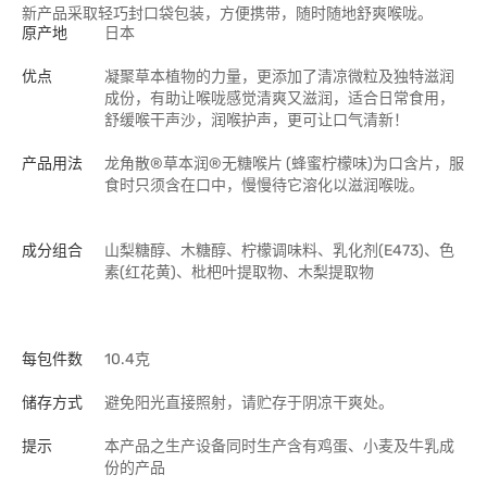
新产品采取轻巧封口袋包装，方便携带，随时随地舒爽喉咙。
原产地
日本
优点
凝聚草本植物的力量，更添加了清凉微粒及独特滋润
成份，有助让喉咙感觉清爽又滋润，适合日常食用，
舒缓喉干声沙，润喉护声，更可让口气清新！
产品用法
龙角散®草本润®无糖喉片 (蜂蜜柠檬味)为口含片，服
食时只须含在口中，慢慢待它溶化以滋润喉咙。
成分组合
山梨糖醇、木糖醇、柠檬调味料、乳化剂(E473)、色
素(红花黄)、枇杷叶提取物、木梨提取物
每包件数
10.4克
储存方式
避免阳光直接照射，请贮存于阴凉干爽处。
提示
本产品之生产设备同时生产含有鸡蛋、小麦及牛乳成
份的产品