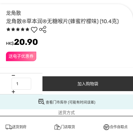
龙角散
龙角散®草本润®无糖喉片(蜂蜜柠檬味) (10.4克)
20.90
HK$
送电子优惠券
加入购物袋
查看门市库存 (可能有时间误差)
送货方式
送货到府
门店取货
合作自取点