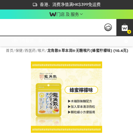
首次APP下单买满$450 输入 NEWAPP 即减$50
立即成为易赏钱会员尽享独家优惠
香港．消费净值满HK$399免运费
门店 及 服务
0
免运费门市取货，满$250 合作自取點自取免运费，净额消费满$399，免费送货上门！
首页
/
保健
/
西医药
/
喉片
/
龙角散®草本润®无糖喉片(蜂蜜柠檬味) (10.4克)