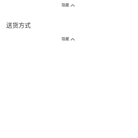
隐藏
送货方式
1. 送货到府（受卫生署条例规管产品除外 ）
隐藏
订单总额淨值满$399免运费（商户直送产品除外），选取「特快送」并于早
上9点至下午7点下单，最快30分钟内送到​。
2. 门店取货（商户直送产品除外）
超过160间门市满$50免费店取，选取「特快门店取货」最快30分钟可取货。
3. 顺丰智能柜（受卫生署条例规管或商户直送产品除外）
买满$250免费顺丰智能柜自提点自取，服务范围包括香港岛、九龙、新界、
各大小屋邨、屋苑商场等。
4.内地跨境直邮
订单总净值满$500免运费。