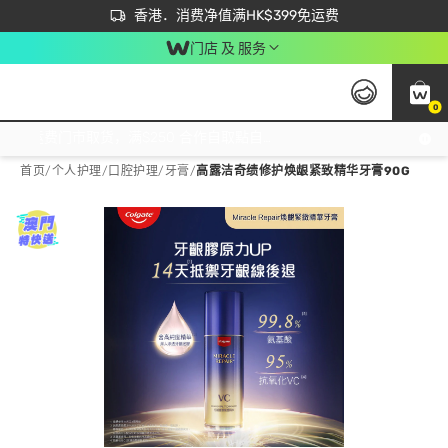
首次APP下单买满$450 输入 NEWAPP 即减$50
立即成为易赏钱会员尽享独家优惠
香港．消费净值满HK$399免运费
门店 及 服务
0
免运费门市取货，满$250 合作自取點自取免运费，净额消费满$399，免费送货上门！
首页
/
个人护理
/
口腔护理
/
牙膏
/
高露洁奇绩修护焕龈紧致精华牙膏90G