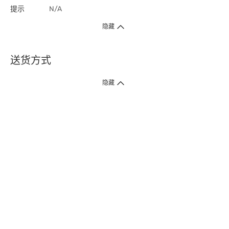
提示
N/A
隐藏
送货方式
1. 送货到府（受卫生署条例规管产品除外 ）
隐藏
订单总额淨值满$399免运费（商户直送产品除外），选取「特快送」并于早
上9点至下午7点下单，最快30分钟内送到​。
2. 门店取货（商户直送产品除外）
超过160间门市满$50免费店取，选取「特快门店取货」最快30分钟可取货。
3. 顺丰智能柜（受卫生署条例规管或商户直送产品除外）
买满$250免费顺丰智能柜自提点自取，服务范围包括香港岛、九龙、新界、
各大小屋邨、屋苑商场等。
4.内地跨境直邮
订单总净值满$500免运费。