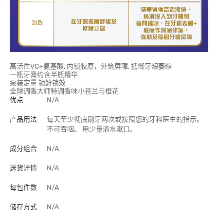
高活性VC+氨基酸, 内锁胶原，外筑屏障, 抵御牙龈萎缩
一瓶牙膏约含半瓶精华
泵装定量 锁鲜锁效
全球调香大师特调香味小苍兰与橙花
优点
N/A
产品用法
每天至少彻底刷牙两次或按照您的牙科医生的指示。
不可吞咽。 用少量清水漱口。
成分组合
N/A
送货详情
N/A
每包件数
N/A
储存方式
N/A