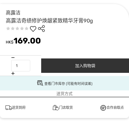
高露洁
高露洁奇绩修护焕龈紧致精华牙膏90g
169.00
HK$
加入购物袋
查看门市库存 (可能有时间误差)
送货方式
送货到府
门店取货
合作自取点