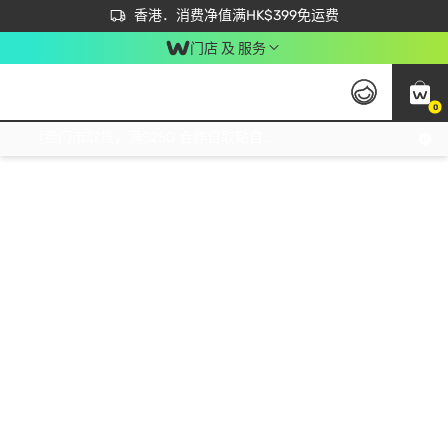
首次APP下单买满$450 输入 NEWAPP 即减$50
立即成为易赏钱会员尽享独家优惠
香港．消费净值满HK$399免运费
门店 及 服务
0
免运费门市取货，满$250 合作自取點自取免运费，净额消费满$399，免费送货上门！