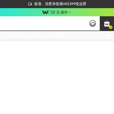
首次APP下单买满$450 输入 NEWAPP 即减$50
立即成为易赏钱会员尽享独家优惠
香港．消费净值满HK$399免运费
门店 及 服务
0
免运费门市取货，满$250 合作自取點自取免运费，净额消费满$399，免费送货上门！