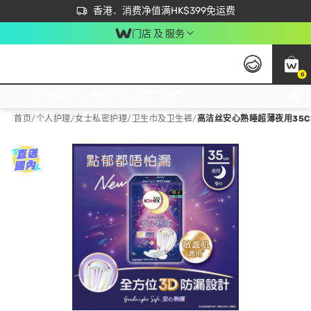
首次APP下单买满$450 输入 NEWAPP 即减$50
立即成为易赏钱会员尽享独家优惠
香港．消费净值满HK$399免运费
门店 及 服务
0
免运费门市取货，满$250 合作自取點自取免运费，净额消费满$399，免费送货上门！
首页
/
个人护理
/
女士私密护理
/
卫生巾及卫生裤
/
高洁丝安心熟睡超薄夜用35C