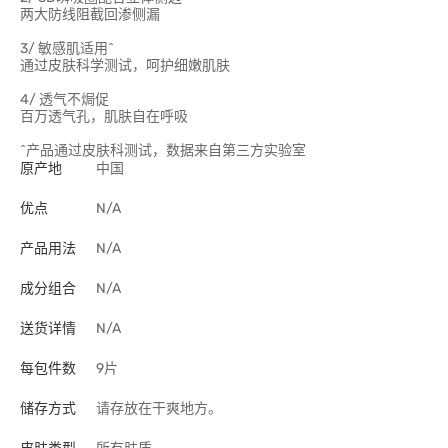
两大防线阻截回渗侧漏
3/ 敏感肌适用^
通过皮肤科学测试，呵护细嫩肌肤
4/ 透气不焗促
百万透气孔，肌肤自在呼吸
^产品通过皮肤科测试，数据来自第三方实验室
原产地
中国
优点
N/A
产品用法
N/A
成分组合
N/A
送货详情
N/A
每包件数
9片
储存方式
请存放在干爽地方。