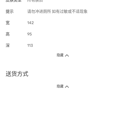
皮肤类型
所有肤质
提示
请勿冲进厕所 如有过敏或不适现象
宽
142
高
95
深
113
隐藏
送货方式
1. 送货到府（受卫生署条例规管产品除外 ）
隐藏
订单总额淨值满$399免运费（商户直送产品除外），选取「特快送」并于早
上9点至下午7点下单，最快30分钟内送到​。
2. 门店取货（商户直送产品除外）
超过160间门市满$50免费店取，选取「特快门店取货」最快30分钟可取货。
3. 顺丰智能柜（受卫生署条例规管或商户直送产品除外）
买满$250免费顺丰智能柜自提点自取，服务范围包括香港岛、九龙、新界、
各大小屋邨、屋苑商场等。