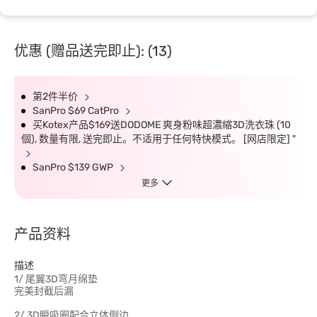
优惠 (赠品送完即止): (13)
第2件半价
SanPro $69 CatPro
买Kotex产品$169送DODOME 爽身粉味超濃縮3D洗衣珠 (10
個), 数量有限, 送完即止。不适用于任何特快模式。 [网店限定] "
SanPro $139 GWP
更多
产品资料
描述
1/ 尾翼3D弯月绵垫
完美封截后漏
2/ 3D瞬吸圈配合立体侧边