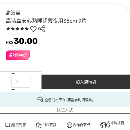
高洁丝
高洁丝安心熟睡超薄夜用35cm 9片
30.00
HK$
第2件半价
加入购物袋
查看门市库存 (可能有时间误差)
送货方式
内地跨境直
送货到府
门店取货
合作自取点
邮