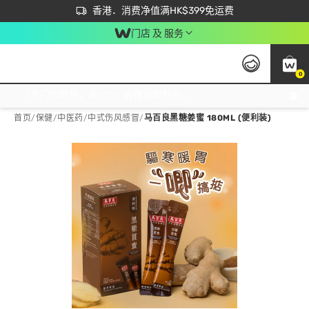
首次APP下单买满$450 输入 NEWAPP 即减$50
立即成为易赏钱会员尽享独家优惠
香港．消费净值满HK$399免运费
门店 及 服务
0
免运费门市取货，满$250 合作自取點自取免运费，净额消费满$399，免费送货上门！
首页
/
保健
/
中医药
/
中式伤风感冒
/
马百良黑糖姜蜜 180ML (便利装)