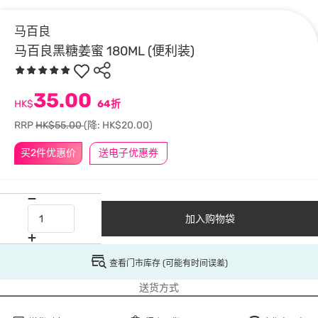
马百良
马百良黑糖姜蜜 180ML (便利装)
35.00
HK$
64折
RRP
HK$55.00
(降: HK$20.00)
买2件优惠价
送电子优惠券
加入购物袋
查看门市库存 (可能有时间误差)
送货方式