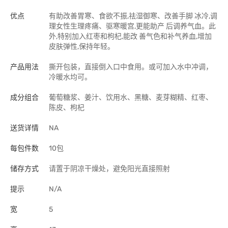
优点
有助改善胃寒、食欲不振,祛湿御寒、改善手脚 冰冷,调
理女性生理疼痛、驱寒暖宫,更能助产 后调养气血。此
外,特别加入红枣和枸杞,能改 善气色和补气养血,增加
皮肤弹性,保持年轻。
产品用法
撕开包装，直接倒入口中食用。或可加入水中冲调，
冷暖水均可。
成分组合
葡萄糖浆、姜汁、饮用水、黑糖、麦芽糊精、红枣、
陈皮、枸杞
送货详情
NA
每包件数
10包
储存方式
请置于阴凉干燥处，避免阳光直接照射
提示
N/A
宽
5