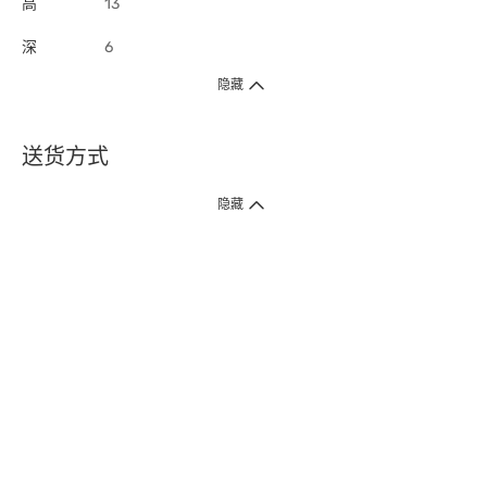
高
13
深
6
隐藏
送货方式
1. 送货到府（受卫生署条例规管产品除外 ）
隐藏
订单总额淨值满$399免运费（商户直送产品除外），选取「特快送」并于早
上9点至下午7点下单，最快30分钟内送到​。
2. 门店取货（商户直送产品除外）
超过160间门市满$50免费店取，选取「特快门店取货」最快30分钟可取货。
3. 顺丰智能柜（受卫生署条例规管或商户直送产品除外）
买满$250免费顺丰智能柜自提点自取，服务范围包括香港岛、九龙、新界、
各大小屋邨、屋苑商场等。
4.内地跨境直邮
订单总净值满$500免运费。