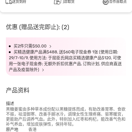
送货到府
门店取货
合作自取点
优惠 (赠品送完即止): (2)
买2件只需$50.00
买精选健康产品满$488, 送$60电子现金券 1张 (使用日期:
29/7-10/9, 使用方法: 于屈臣氏网店买精选健康产品$120, 可使
用一张电子现金券; 无额外折扣优惠产品, 订购计划, 供应商直送
产品及疫苗除外)
产品资料
描述
黑糖姜蜜由多种草本成份配以黑糖提炼而成，有助改善胃寒、食欲
不振，祛湿御寒、改善手脚冰冷，调理女性生理疼痛、驱寒暖宫，
更能助产后调养气血。此外，特别加入红枣和枸杞，能改善气色和
补气养血，增加皮肤弹性，保持年轻。
原产地
香港