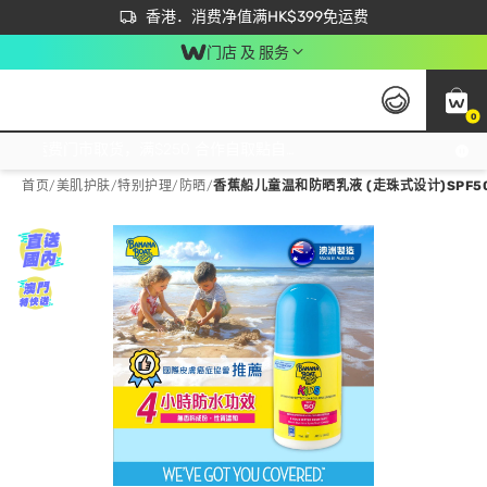
首次APP下单买满$450 输入 NEWAPP 即减$50
立即成为易赏钱会员尽享独家优惠
香港．消费净值满HK$399免运费
门店 及 服务
0
免运费门市取货，满$250 合作自取點自取免运费，净额消费满$399，免费送货上门！
首页
/
美肌护肤
/
特别护理
/
防晒
/
香蕉船儿童温和防晒乳液 (走珠式设计)SPF50+