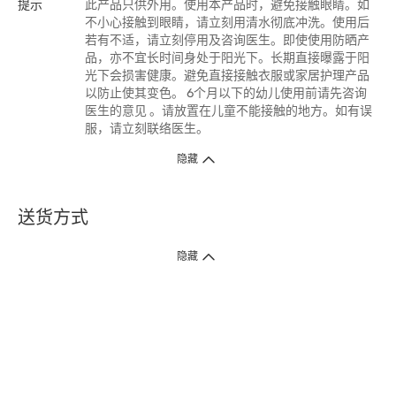
提示
此产品只供外用。使用本产品时，避免接触眼睛。如
不小心接触到眼睛，请立刻用清水彻底冲洗。使用后
若有不适，请立刻停用及咨询医生。即使使用防晒产
品，亦不宜长时间身处于阳光下。长期直接曝露于阳
光下会损害健康。避免直接接触衣服或家居护理产品
以防止使其变色。 6个月以下的幼儿使用前请先咨询
医生的意见 。请放置在儿童不能接触的地方。如有误
服，请立刻联络医生。
隐藏
送货方式
1. 送货到府（受卫生署条例规管产品除外 ）
隐藏
订单总额淨值满$399免运费（商户直送产品除外），选取「特快送」并于早
上9点至下午7点下单，最快30分钟内送到​。
2. 门店取货（商户直送产品除外）
超过160间门市满$50免费店取，选取「特快门店取货」最快30分钟可取货。
3. 顺丰智能柜（受卫生署条例规管或商户直送产品除外）
买满$250免费顺丰智能柜自提点自取，服务范围包括香港岛、九龙、新界、
各大小屋邨、屋苑商场等。
4.内地跨境直邮