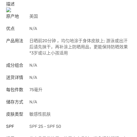
描述
原产地
美国
优点
N/A
产品用法
日晒前20分钟 ，均匀地涂于身体皮肤上; 游泳或出汗
后请先抹干，再补涂上防晒用品，更能保持防晒效果
*3岁或以上小孩适用
成分组合
N/A
送货详情
N/A
每包件数
75毫升
储存方式
N/A
皮肤类型
敏感性肌肤
SPF
SPF 25 - SPF 50