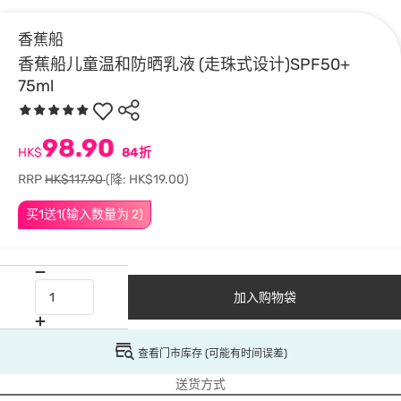
香蕉船
香蕉船儿童温和防晒乳液 (走珠式设计)SPF50+
75ml
98.90
HK$
84折
RRP
HK$117.90
(降: HK$19.00)
买1送1(输入数量为 2)
加入购物袋
查看门市库存 (可能有时间误差)
送货方式