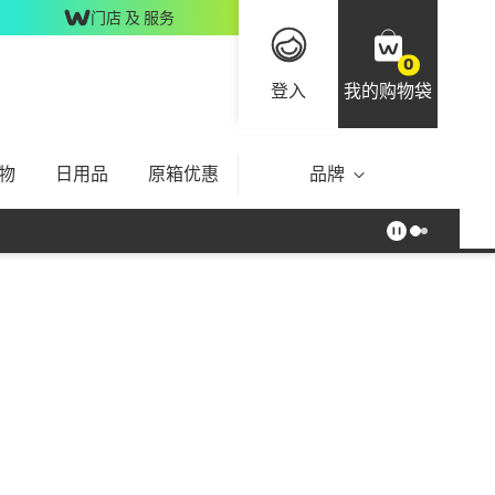
门店 及 服务
0
登入
我的购物袋
物
日用品
原箱优惠
品牌