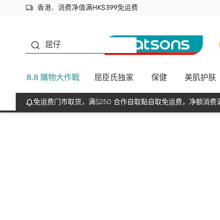
香港．消费净值满HK$399免运费
立即成为易赏钱会员尽享独家优惠
首次APP下单买满$450 输入 NEWAPP 即减$50
生蠔BB
屈仔
8.8 購物大作戰
屈臣氏独家
保健
美肌护肤
免运费门市取货，满$250 合作自取點自取免运费，净额消费满