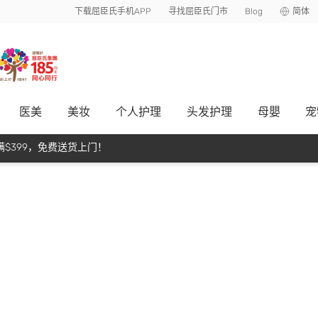
下载屈臣氏手机APP
寻找屈臣氏门市
Blog
简体
医美
美妆
个人护理
头发护理
母嬰
宠
$399，免费送货上门！