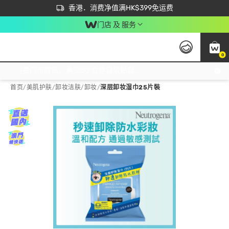
首次APP下单买满$450 输入 NEWAPP 即减$50
立即成为易赏钱会员尽享独家优惠
香港．消费净值满HK$399免运费
门店 及 服务
0
免运费门市取货，满$250 合作自取點自取免运费，净额消费满$399，免费送货上门！
首页
/
美肌护肤
/
卸妆洁肤
/
卸妆
/
深层卸妆湿巾25片裝