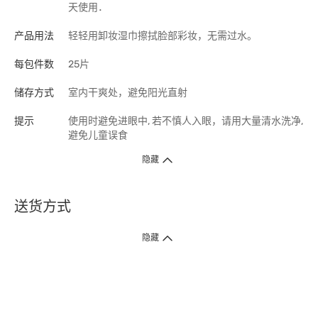
天使用．
产品用法
轻轻用卸妆湿巾擦拭脸部彩妆，无需过水。
每包件数
25片
储存方式
室内干爽处，避免阳光直射
提示
使用时避免进眼中, 若不慎人入眼，请用大量清水洗净,
避免儿童误食
隐藏
送货方式
1. 送货到府（受卫生署条例规管产品除外 ）
隐藏
订单总额淨值满$399免运费（商户直送产品除外），选取「特快送」并于早
上9点至下午7点下单，最快30分钟内送到​。
2. 门店取货（商户直送产品除外）
超过160间门市满$50免费店取，选取「特快门店取货」最快30分钟可取货。
3. 顺丰智能柜（受卫生署条例规管或商户直送产品除外）
买满$250免费顺丰智能柜自提点自取，服务范围包括香港岛、九龙、新界、