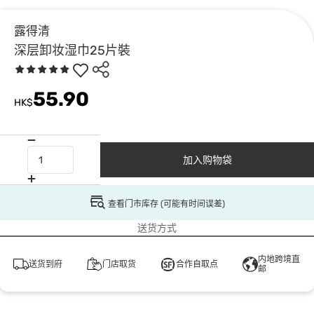
露得清
深层卸妆湿巾25片裝
55.90
HK$
加入购物袋
查看门市库存 (可能有时间误差)
送货方式
内地跨境直
送货到府
门店取货
合作自取点
邮