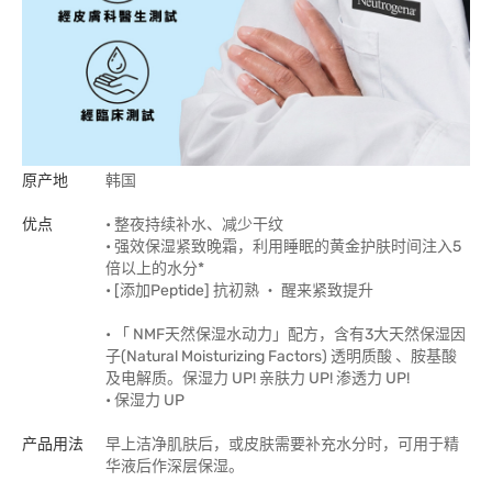
原产地
韩国
优点
• 整夜持续补水、减少干纹
• 强效保湿紧致晚霜，利用睡眠的黄金护肤时间注入5
倍以上的水分*
• [添加Peptide] 抗初熟 ‧ 醒来紧致提升
• 「 NMF天然保湿水动力」配方，含有3大天然保湿因
子(Natural Moisturizing Factors) 透明质酸 、胺基酸
及电解质。保湿力 UP! 亲肤力 UP! 渗透力 UP!
• 保湿力 UP
产品用法
早上洁净肌肤后，或皮肤需要补充水分时，可用于精
华液后作深层保湿。