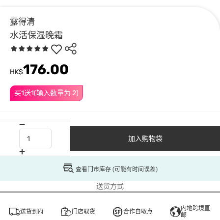
露得清
水活保湿晚霜
176.00
HK$
买1送1(输入数量为 2)
加入购物袋
查看门市库存 (可能有时间误差)
送货方式
内地跨境直
送货到府
门店取货
合作自取点
邮