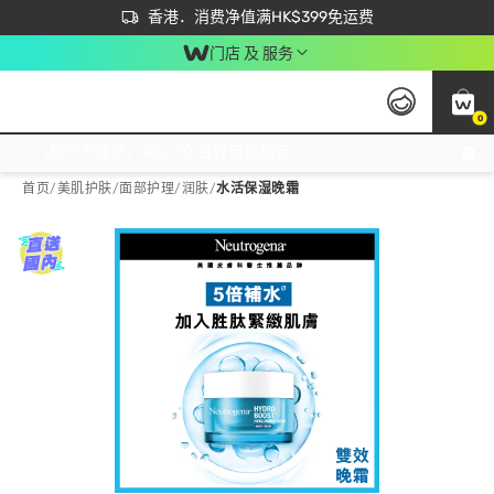
首次APP下单买满$450 输入 NEWAPP 即减$50
立即成为易赏钱会员尽享独家优惠
香港．消费净值满HK$399免运费
门店 及 服务
0
免运费门市取货，满$250 合作自取點自取免运费，净额消费满$399，免费送货上门！
首页
/
美肌护肤
/
面部护理
/
润肤
/
水活保湿晚霜