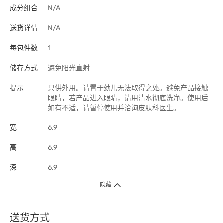
成分组合
N/A
送货详情
N/A
每包件数
1
储存方式
避免阳光直射
提示
只供外用。请置于幼儿无法取得之处。避免产品接触
眼睛，若产品进入眼睛，请用清水彻底洗净。使用后
如有不适，请暂停使用并洽询皮肤科医生。
宽
6.9
高
6.9
深
6.9
隐藏
送货方式