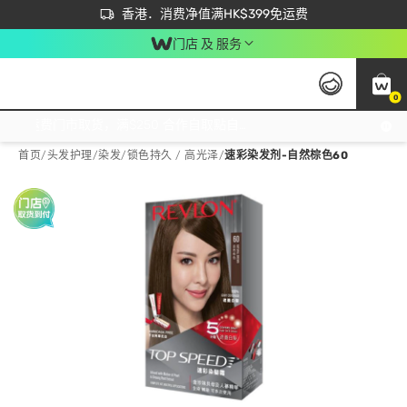
首次APP下单买满$450 输入 NEWAPP 即减$50
立即成为易赏钱会员尽享独家优惠
香港．消费净值满HK$399免运费
门店 及 服务
0
免运费门市取货，满$250 合作自取點自取免运费，净额消费满$399，免费送货上门！
首页
/
头发护理
/
染发
/
锁色持久 / 高光泽
/
速彩染发剂-自然棕色60