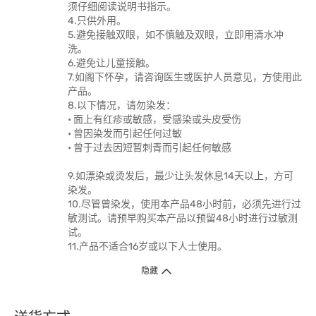
须仔细阅读说明书指示。
4.只供外用。
5.避免接触双眼，如不慎触及双眼，立即用清水冲
洗。
6.避免让儿童接触。
7.如阁下怀孕，请咨询医生或医护人员意见，方使用此
产品。
8.以下情况，请勿染发：
• 面上有红疹或敏感，受感染或头皮受伤
• 曾因染发而引起任何过敏
• 曾于过去因短暂刺青而引起任何敏感
9.如漂染或烫发后，最少让头发休息14天以上，方可
染发。
10.尽管曾染发，使用本产品48小时前，必须先进行过
敏测试。请预早购买本产品以预留48小时进行过敏测
试。
11.产品不适合16岁或以下人士使用。
隐藏