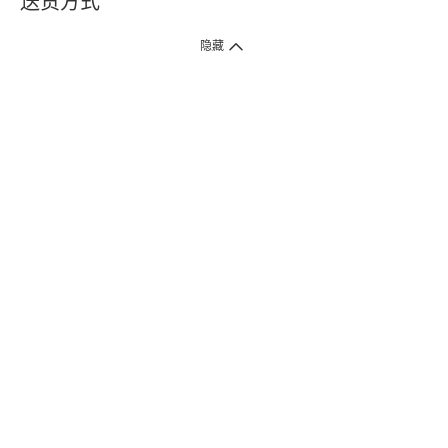
送货方式
1. 送货到府（受卫生署条例规管产品除外 ）
隐藏
订单总额淨值满$399免运费（商户直送产品除外），选取「特快送」并于早
上9点至下午7点下单，最快30分钟内送到​。
2. 门店取货（商户直送产品除外）
超过160间门市满$50免费店取，选取「特快门店取货」最快30分钟可取货。
3. 顺丰智能柜（受卫生署条例规管或商户直送产品除外）
买满$250免费顺丰智能柜自提点自取，服务范围包括香港岛、九龙、新界、
各大小屋邨、屋苑商场等。
4.内地跨境直邮
订单总净值满$500免运费。