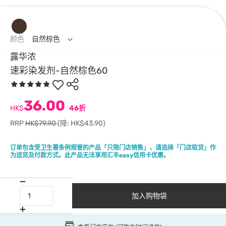
颜色
自然棕色
露华浓
速彩染发剂-自然棕色60
36.00
HK$
46折
RRP
HK$79.90
(降: HK$43.90)
订单包含受卫生署条例规管的产品「只限门店销售」，请选择「门店取货​​」作
为送货及付款方式。此产品无法享用汇丰easy信用卡优惠。
加入购物袋