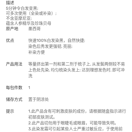
描述
5分钟令白发变黑;
可多次使用（全染或补染）;
不含亚摩尼亚;
蕴含人参精华及珍珠贝母
原产地
墨西哥
优点
快速100%白发染黑，自然快捷;
染色后秀发更强韧, 亮丽;
补染方便
产品用法
等量挤出第一剂和第二剂于梳子上, 从发鬓两侧较不易
上色处先染, 均匀梳染头发上; 达到理想发色时, 即可冲
洗
每包件数
1
储存方式
置于阴凉处
提示
1.此产品含有可刺激皮肤的成份，请根据随盒指示进行
初部皮肤测试。
2.此产品切勿用于眼睫毛或眼眉，可能导致失明。
3.此染发霜可引起某些人士严重过敏反应，于使用前