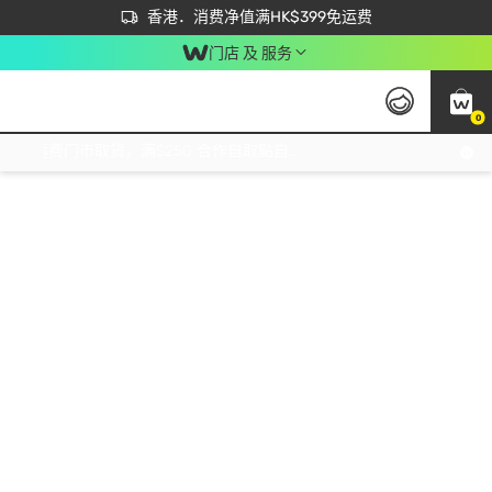
首次APP下单买满$450 输入 NEWAPP 即减$50
立即成为易赏钱会员尽享独家优惠
香港．消费净值满HK$399免运费
门店 及 服务
0
免运费门市取货，满$250 合作自取點自取免运费，净额消费满$399，免费送货上门！