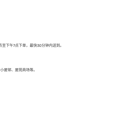
至下午7点下单，最快30分钟内送到​。
大小屋邨、屋苑商场等。