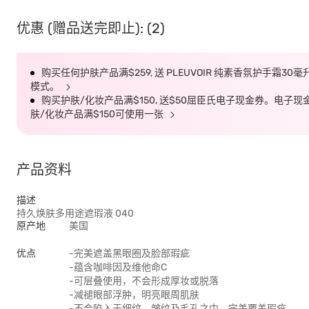
优惠 (赠品送完即止): (2)
购买任何护肤产品满$259, 送 PLEUVOIR 纯素香氛护手霜30
模式。
购买护肤/化妆产品满$150, 送$50屈臣氏电子现金券。电子现金券有效
肤/化妆产品满$150可使用一张
产品资料
描述
持久焕肤多用途遮瑕液 040
原产地
美国
优点
-完美遮盖黑眼圈及脸部瑕疵
-蕴含咖啡因及维他命C
-可层叠使用，不会形成厚妆或脱落
-减褪眼部浮肿，明亮眼周肌肤
-不会陷入于细纹、皱纹及毛孔之中，完美覆盖瑕疵