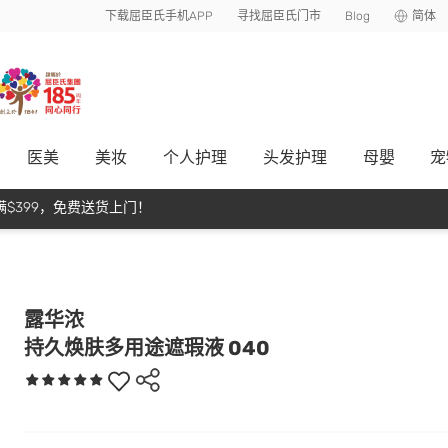
下载屈臣氏手机APP
寻找屈臣氏门市
Blog
简体
医美
美妆
个人护理
头发护理
母嬰
宠
$399，免费送货上门！
露华浓
持久焕肤多用途遮瑕液 040