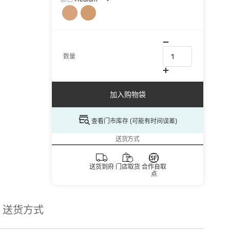
数量
加入购物袋
查看门市库存 (可能有时间误差)
送货方式
送货到府
门店取货
合作自取
点
送货方式