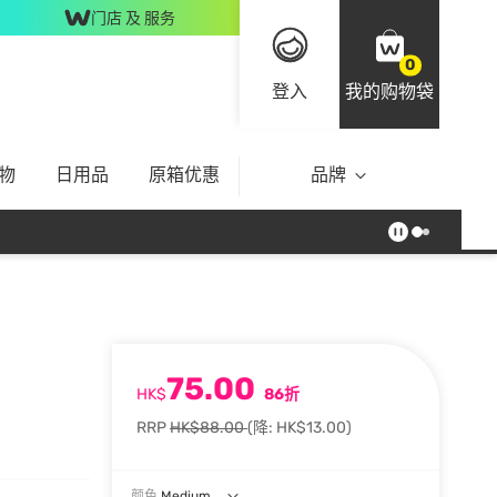
门店 及 服务
0
登入
我的购物袋
物
日用品
原箱优惠
品牌
75.00
HK$
86折
RRP
HK$88.00
(降: HK$13.00)
颜色
Medium