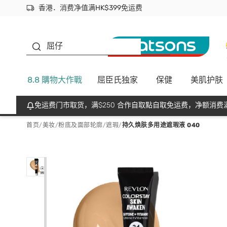
香港．消费净值满HK$399免运费
立即成为易赏钱会员尽享独家优惠
首次APP下单买满$450 输入 NEWAPP 即减$50
生蠔BB
屈仔
8.8 購物大作戰
屈臣氏独家
保健
美肌护肤
免运费门市取货，满$250 合作自取點自取免运费，净额消费满
首页
/
美妆
/
粉底及面部轮廓
/
遮瑕
/
持久焕肤多用途遮瑕液 040