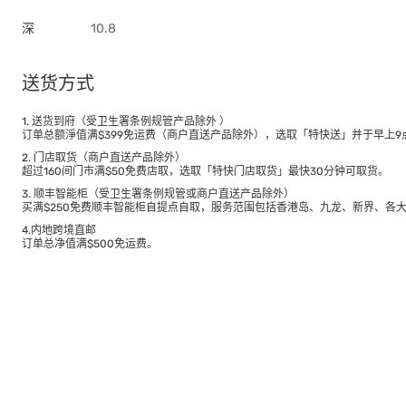
深
10.8
送货方式
1. 送货到府（受卫生署条例规管产品除外 ）
订单总额淨值满$399免运费（商户直送产品除外），选取「特快送」并于早上9点
2. 门店取货（商户直送产品除外）
超过160间门市满$50免费店取，选取「特快门店取货」最快30分钟可取货。
3. 顺丰智能柜（受卫生署条例规管或商户直送产品除外）
买满$250免费顺丰智能柜自提点自取，服务范围包括香港岛、九龙、新界、各
4.内地跨境直邮
订单总净值满$500免运费。