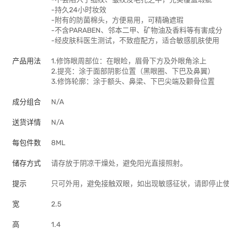
-持久24小时妆效
-附有的防菌棉头，方便易用，可精确遮瑕
-不含PARABEN、邻本二甲、矿物油及香料等有害成分
-经皮肤科医生测试，不致痘配方，适合敏感肌肤使用
产品用法
1.修饰眼周部位：在眼睑，眉骨下方及外眼角涂上
2.提亮：涂于面部阴影位置（黑眼圈、下巴及鼻翼）
3.修饰轮廓：涂于额头、鼻梁、下巴尖端及颧骨位置
成分组合
N/A
送货详情
N/A
每包件数
8ML
储存方式
请存放于阴凉干燥处，避免阳光直接照射。
提示
只可外用，避免接触双眼，如出现敏感征状，请即停止
宽
2.5
高
1.4