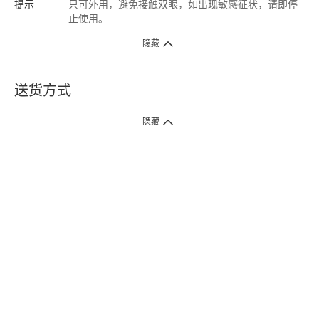
提示
只可外用，避免接触双眼，如出现敏感征状，请即停
止使用。
隐藏
送货方式
1. 送货到府（受卫生署条例规管产品除外 ）
隐藏
订单总额淨值满$399免运费（商户直送产品除外），选取「特快送」并于早
上9点至下午7点下单，最快30分钟内送到​。
2. 门店取货（商户直送产品除外）
超过160间门市满$50免费店取，选取「特快门店取货」最快30分钟可取货。
3. 顺丰智能柜（受卫生署条例规管或商户直送产品除外）
买满$250免费顺丰智能柜自提点自取，服务范围包括香港岛、九龙、新界、
各大小屋邨、屋苑商场等。
4.内地跨境直邮
订单总净值满$500免运费。