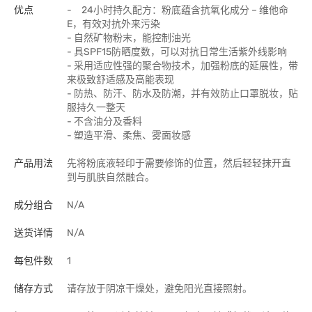
优点
- 24小时持久配方：粉底蕴含抗氧化成分 – 维他命
E，有效对抗外来污染
- 自然矿物粉末，能控制油光
- 具SPF15防晒度数，可以对抗日常生活紫外线影响
- 采用适应性强的聚合物技术，加强粉底的延展性，带
来极致舒适感及高能表现
- 防热、防汗、防水及防潮，并有效防止口罩脱妆，贴
服持久一整天
- 不含油分及香料
- 塑造平滑、柔焦、雾面妆感
产品用法
先将粉底液轻印于需要修饰的位置，然后轻轻抹开直
到与肌肤自然融合。
成分组合
N/A
送货详情
N/A
每包件数
1
储存方式
请存放于阴凉干燥处，避免阳光直接照射。