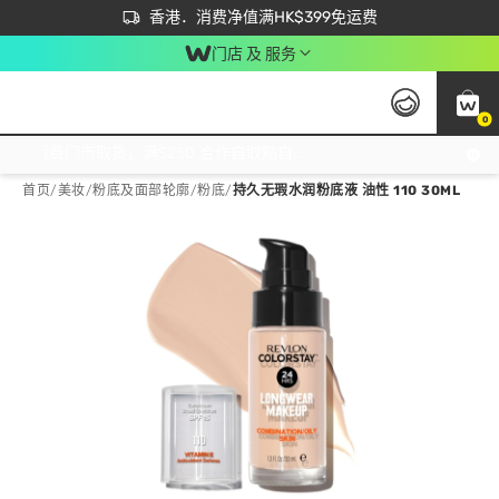
首次APP下单买满$450 输入 NEWAPP 即减$50
立即成为易赏钱会员尽享独家优惠
香港．消费净值满HK$399免运费
门店 及 服务
0
免运费门市取货，满$250 合作自取點自取免运费，净额消费满$399，免费送货上门！
首页
/
美妆
/
粉底及面部轮廓
/
粉底
/
持久无瑕水润粉底液 油性 110 30ML