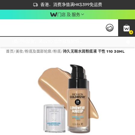
首次APP下单买满$450 输入 NEWAPP 即减$50
立即成为易赏钱会员尽享独家优惠
香港．消费净值满HK$399免运费
门店 及 服务
0
免运费门市取货，满$250 合作自取點自取免运费，净额消费满$399，免费送货上门！
首页
/
美妆
/
粉底及面部轮廓
/
粉底
/
持久无瑕水润粉底液 干性 110 30ML