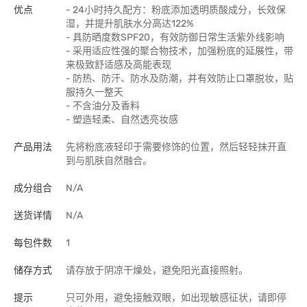
优点
- 24小时持久配方：粉底添加透明质酸成分，长效保
湿，并提升肌肤水分高达122%
- 具防晒度数SPF20，有效防御日常生活紫外线影响
- 采用适应性强的聚合物技术，加强粉底的延展性，带
来极致舒适感及高能表现
- 防热、防汗、防水及防潮，并有效防止口罩脱妆，贴
服持久一整天
- 不含油分及香料
- 塑造轻柔、自然透亮妆感
产品用法
先将粉底液轻印于需要修饰的位置，然后轻轻抹开直
到与肌肤自然融合。
成分组合
N/A
送货详情
N/A
每包件数
1
储存方式
请存放于阴凉干燥处，避免阳光直接照射。
提示
只可外用，避免接触双眼，如出现敏感征状，请即停