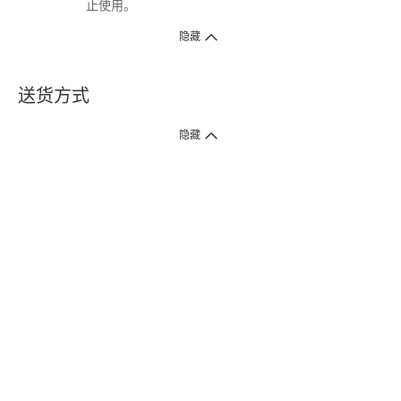
止使用。
隐藏
送货方式
1. 送货到府（受卫生署条例规管产品除外 ）
隐藏
订单总额淨值满$399免运费（商户直送产品除外），选取「特快送」并于早
上9点至下午7点下单，最快30分钟内送到​。
2. 门店取货（商户直送产品除外）
超过160间门市满$50免费店取，选取「特快门店取货」最快30分钟可取货。
3. 顺丰智能柜（受卫生署条例规管或商户直送产品除外）
买满$250免费顺丰智能柜自提点自取，服务范围包括香港岛、九龙、新界、
各大小屋邨、屋苑商场等。
4.内地跨境直邮
订单总净值满$500免运费。