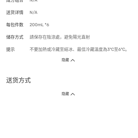
成分组合
N/A
送货详情
N/A
每包件数
200mL *6
储存方式
請保存在陰涼處，避免陽光直射
提示
不要加熱或冷藏至結冰、最佳冷藏溫度為3°C至6°C。
隐藏
送货方式
1. 送货到府（受卫生署条例规管产品除外 ）
隐藏
订单总额淨值满$399免运费（商户直送产品除外），选取「特快送」并于早
上9点至下午7点下单，最快30分钟内送到​。
2. 门店取货（商户直送产品除外）
超过160间门市满$50免费店取，选取「特快门店取货」最快30分钟可取货。
3. 顺丰智能柜（受卫生署条例规管或商户直送产品除外）
买满$250免费顺丰智能柜自提点自取，服务范围包括香港岛、九龙、新界、
各大小屋邨、屋苑商场等。