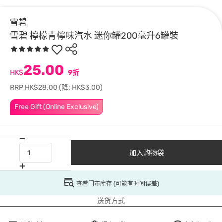
雪碧
雪碧 檸檬青檸味汽水 迷你罐200毫升6罐裝
25.00
HK$
9折
RRP
HK$28.00
(降: HK$3.00)
Free Gift (Online Exclusive)
加入购物袋
查看门市库存 (可能有时间误差)
送货方式