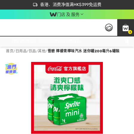
首次APP下单买满$450 输入 NEWAPP 即减$50
立即成为易赏钱会员尽享独家优惠
香港．消费净值满HK$399免运费
门店 及 服务
0
免运费门市取货，满$250 合作自取點自取免运费，净额消费满$399，免费送货上门！
首页
/
日用品
/
饮品
/
其他
/
雪碧 檸檬青檸味汽水 迷你罐200毫升6罐裝