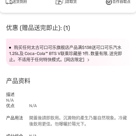
送货到府
门店取货
合作自取点
优惠 (赠品送完即止): (1)
购买任何太古可口可乐旗舰店产品满$138送可口可乐汽水
1.25L及 Coca-Cola™ BTS V联乘珍藏册 1件, 数量有限, 送完即
止。不适用于任何特快模式。[网店限定]
产品资料
描述
N/A
优点
N/A
产品用法
開蓋後請即飲用。沉澱物的產生乃屬自然現象。冷藏
後飲用更佳。勿曝曬於陽光下。