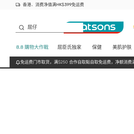
香港．消费净值满HK$399免运费
立即成为易赏钱会员尽享独家优惠
首次APP下单买满$450 输入 NEWAPP 即减$50
生蠔BB
屈仔
8.8 購物大作戰
屈臣氏独家
保健
美肌护肤
免运费门市取货，满$250 合作自取點自取免运费，净额消费满