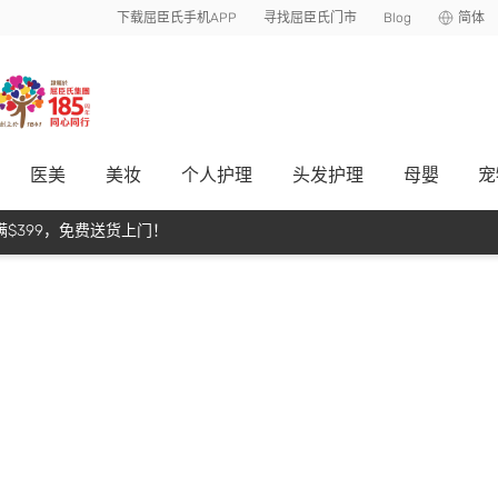
下载屈臣氏手机APP
寻找屈臣氏门市
Blog
简体
医美
美妆
个人护理
头发护理
母嬰
宠
$399，免费送货上门！