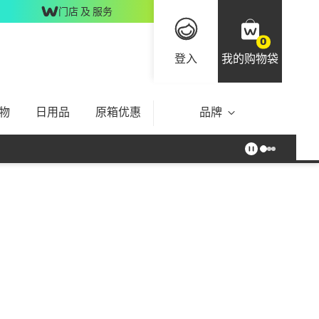
门店 及 服务
0
登入
我的购物袋
物
日用品
原箱优惠
品牌